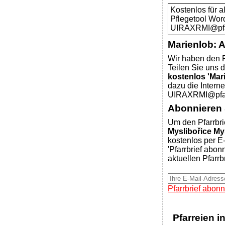
Kostenlos für 
Pflegetool Wor
UIRAXRMI@pfar
Marienlob: 
Wir haben den P
Teilen Sie uns d
kostenlos 'Mar
dazu die Intern
UIRAXRMI@pfar
Abonnieren S
Um den Pfarrbri
Myslibořice My
kostenlos per E-
'Pfarrbrief abon
aktuellen Pfarrb
Pfarrbrief abonn
Pfarreien i