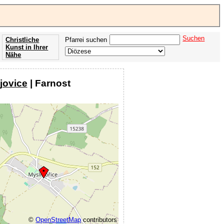
Suchen
Christliche
Pfarrei suchen
Kunst in Ihrer
Nähe
Offenbarung
der Apokalypse
jovice
| Farnost
des Johannes
©
OpenStreetMap
contributors