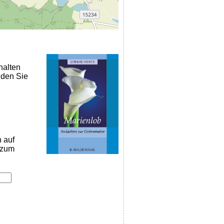
halten
nden Sie
n auf
k zum