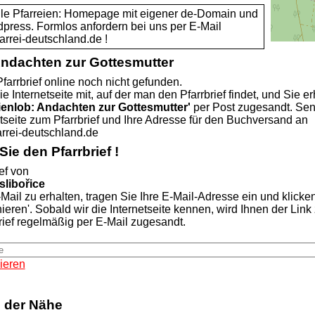
alle Pfarreien: Homepage mit eigener de-Domain und
dpress. Formlos anfordern bei uns per E-Mail
rei-deutschland.de !
Andachten zur Gottesmutter
farrbrief online noch nicht gefunden.
ie Internetseite mit, auf der man den Pfarrbrief findet, und Sie er
ienlob: Andachten zur Gottesmutter'
per Post zugesandt. Se
etseite zum Pfarrbrief und Ihre Adresse für den Buchversand an
rei-deutschland.de
ie den Pfarrbrief !
ef von
slibořice
Mail zu erhalten, tragen Sie Ihre E-Mail-Adresse ein und klicke
nieren'. Sobald wir die Internetseite kennen, wird Ihnen der Lin
rief regelmäßig per E-Mail zugesandt.
ieren
n der Nähe