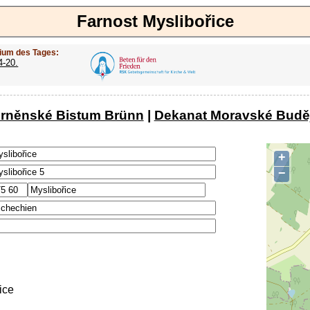
Farnost Myslibořice
ium des Tages:
4-20.
brněnské Bistum Brünn
|
Dekanat Moravské Budě
+
−
ice