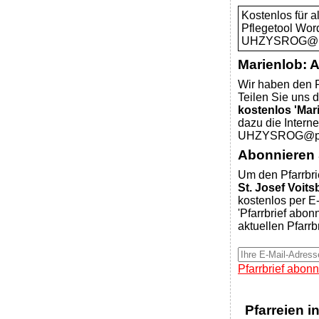
Kostenlos für 
Pflegetool Wor
UHZYSROG@pfar
Marienlob: 
Wir haben den P
Teilen Sie uns d
kostenlos 'Mar
dazu die Intern
UHZYSROG@pfar
Abonnieren S
Um den Pfarrbri
St. Josef Voits
kostenlos per E-
'Pfarrbrief abon
aktuellen Pfarrb
Pfarrbrief abonn
Pfarreien i