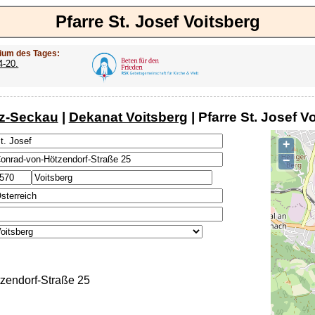
Pfarre St. Josef Voitsberg
ium des Tages:
4-20.
z-Seckau
|
Dekanat Voitsberg
| Pfarre St. Josef V
+
−
zendorf-Straße 25