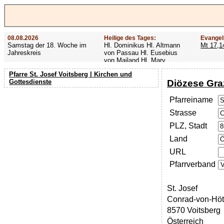
08.08.2026
Heilige des Tages:
Evangel
Samstag der 18. Woche im
Hl. Dominikus Hl. Altmann
Mt 17,1
Jahreskreis
von Passau Hl. Eusebius
von Mailand Hl. Mary
MacKillop Hl. Cyriakus Hl.
Pfarre St. Josef Voitsberg | Kirchen und
Hildiger Vierzehn heilige
Diözese Gra
Gottesdienste
Nothelfer Hl. Famian Hl.
Rathard
Pfarreiname
Strasse
PLZ, Stadt
Land
URL
Pfarrverband
St. Josef
Conrad-von-Höt
8570 Voitsberg
Österreich