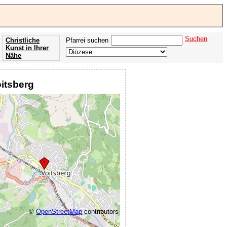
Suchen
Christliche
Pfarrei suchen
Kunst in Ihrer
Nähe
Offenbarung
der Apokalypse
oitsberg
des Johannes
©
OpenStreetMap
contributors