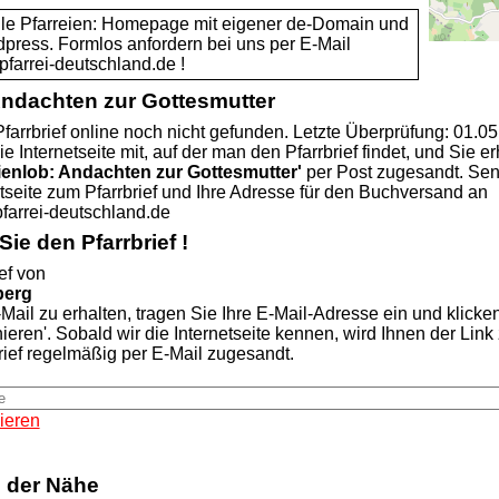
alle Pfarreien: Homepage mit eigener de-Domain und
dpress. Formlos anfordern bei uns per E-Mail
rei-deutschland.de !
Andachten zur Gottesmutter
farrbrief online noch nicht gefunden. Letzte Überprüfung: 01.0
ie Internetseite mit, auf der man den Pfarrbrief findet, und Sie er
ienlob: Andachten zur Gottesmutter'
per Post zugesandt. Se
etseite zum Pfarrbrief und Ihre Adresse für den Buchversand an
rei-deutschland.de
ie den Pfarrbrief !
ef von
berg
Mail zu erhalten, tragen Sie Ihre E-Mail-Adresse ein und klicke
nieren'. Sobald wir die Internetseite kennen, wird Ihnen der Lin
rief regelmäßig per E-Mail zugesandt.
ieren
n der Nähe