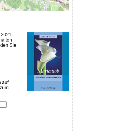
5.2021
halten
nden Sie
n auf
k zum