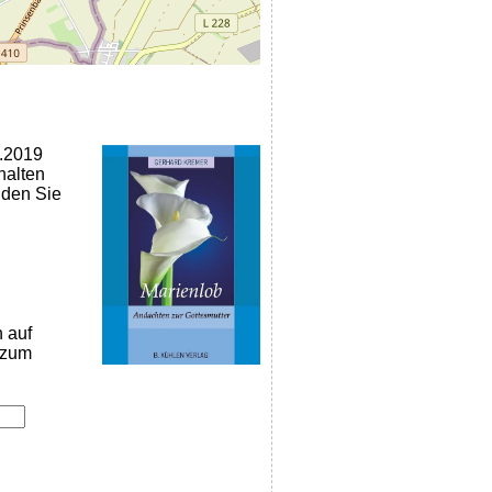
2.2019
halten
nden Sie
n auf
k zum