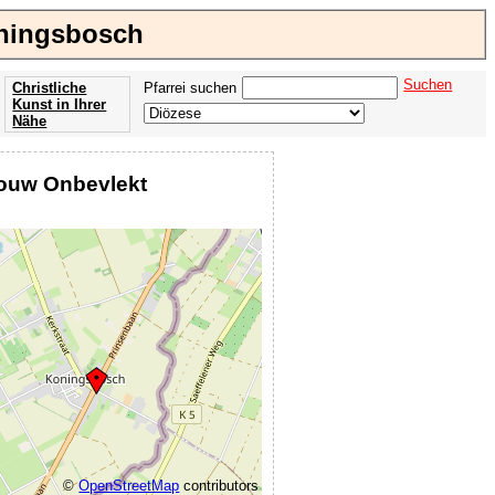
oningsbosch
Suchen
Christliche
Pfarrei suchen
Kunst in Ihrer
Nähe
Offenbarung
der Apokalypse
rouw Onbevlekt
des Johannes
©
OpenStreetMap
contributors