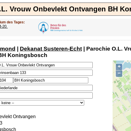
.L. Vrouw Onbevlekt Ontvangen BH K
ium des Tages:
4-20.
rmond
|
Dekanat Susteren-Echt
| Parochie O.L. V
BH Koningsbosch
+
−
evlekt Ontvangen
3
gsbosch