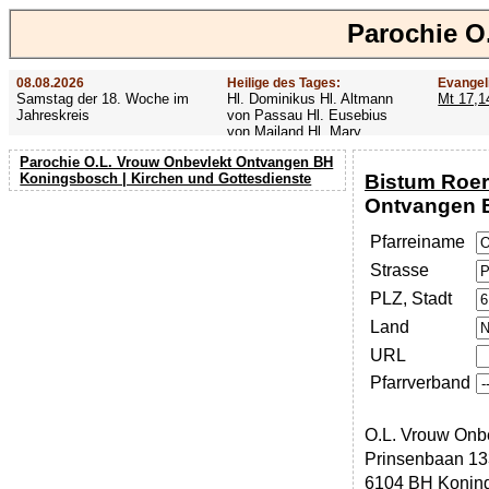
Parochie O
08.08.2026
Heilige des Tages:
Evangel
Samstag der 18. Woche im
Hl. Dominikus Hl. Altmann
Mt 17,1
Jahreskreis
von Passau Hl. Eusebius
von Mailand Hl. Mary
MacKillop Hl. Cyriakus Hl.
Parochie O.L. Vrouw Onbevlekt Ontvangen BH
Hildiger Vierzehn heilige
Bistum Roe
Koningsbosch | Kirchen und Gottesdienste
Nothelfer Hl. Famian Hl.
Rathard
Ontvangen 
Pfarreiname
Strasse
PLZ, Stadt
Land
URL
Pfarrverband
O.L. Vrouw Onb
Prinsenbaan 13
6104 BH Konin