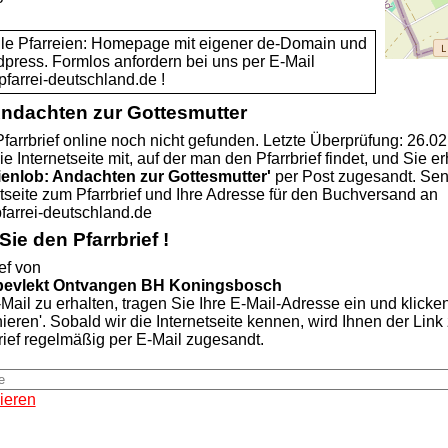
alle Pfarreien: Homepage mit eigener de-Domain und
dpress. Formlos anfordern bei uns per E-Mail
rei-deutschland.de !
Andachten zur Gottesmutter
farrbrief online noch nicht gefunden. Letzte Überprüfung: 26.0
ie Internetseite mit, auf der man den Pfarrbrief findet, und Sie er
ienlob: Andachten zur Gottesmutter'
per Post zugesandt. Se
etseite zum Pfarrbrief und Ihre Adresse für den Buchversand an
rei-deutschland.de
ie den Pfarrbrief !
ef von
bevlekt Ontvangen BH Koningsbosch
Mail zu erhalten, tragen Sie Ihre E-Mail-Adresse ein und klicke
nieren'. Sobald wir die Internetseite kennen, wird Ihnen der Lin
rief regelmäßig per E-Mail zugesandt.
ieren