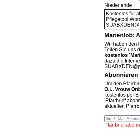
Niederlande
Kostenlos für 
Pflegetool Wor
SUABXDEN@pfar
Marienlob: 
Wir haben den P
Teilen Sie uns d
kostenlos 'Mar
dazu die Intern
SUABXDEN@pfar
Abonnieren S
Um den Pfarrbri
O.L. Vrouw On
kostenlos per E-
'Pfarrbrief abon
aktuellen Pfarrb
Pfarrbrief abonn