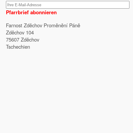
Pfarrbrief abonnieren
Farnost Zděchov Proměnění Páně
Zděchov 104
75607 Zděchov
Tschechien