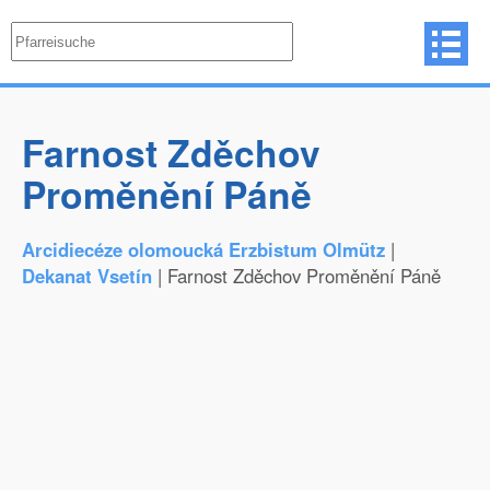
Farnost Zděchov
Proměnění Páně
Arcidiecéze olomoucká Erzbistum Olmütz
|
Dekanat Vsetín
| Farnost Zděchov Proměnění Páně