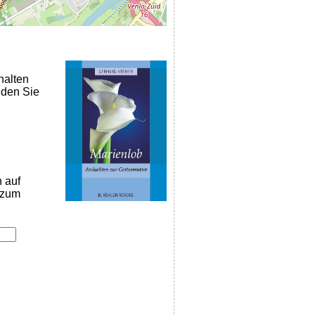
halten
nden Sie
n auf
k zum