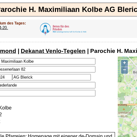
arochie H. Maximiliaan Kolbe AG Bleri
ium des Tages:
4-20.
rmond
|
Dekanat Venlo-Tegelen
| Parochie H. Max
+
−
Kolbe
2
k
alle Pfarreien: Homepage mit eigener de-Domain und