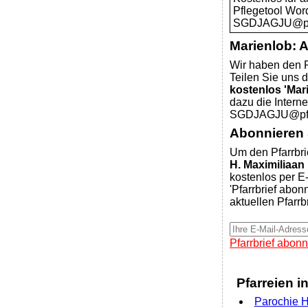
Pflegetool Wor
SGDJAGJU@pfar
Marienlob: 
Wir haben den P
Teilen Sie uns d
kostenlos 'Mar
dazu die Intern
SGDJAGJU@pfar
Abonnieren S
Um den Pfarrbri
H. Maximiliaan
kostenlos per E-
'Pfarrbrief abon
aktuellen Pfarrb
Pfarrbrief abonn
Pfarreien i
Parochie H