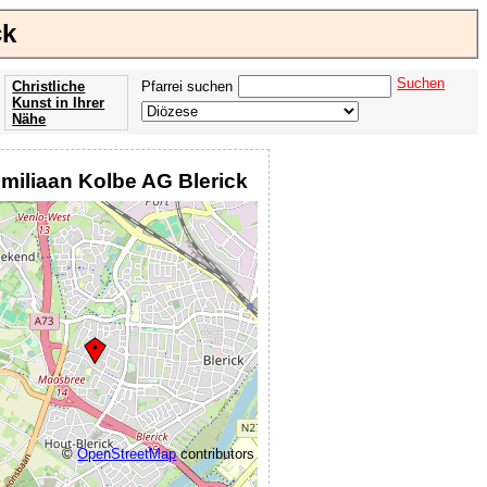
ck
Suchen
Christliche
Pfarrei suchen
Kunst in Ihrer
Nähe
Offenbarung
der Apokalypse
imiliaan Kolbe AG Blerick
des Johannes
©
OpenStreetMap
contributors