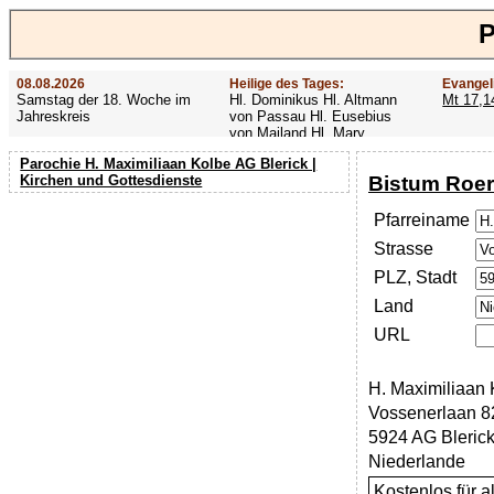
P
08.08.2026
Heilige des Tages:
Evangel
Samstag der 18. Woche im
Hl. Dominikus Hl. Altmann
Mt 17,1
Jahreskreis
von Passau Hl. Eusebius
von Mailand Hl. Mary
MacKillop Hl. Cyriakus Hl.
Parochie H. Maximiliaan Kolbe AG Blerick |
Hildiger Vierzehn heilige
Bistum Roe
Kirchen und Gottesdienste
Nothelfer Hl. Famian Hl.
Rathard
Pfarreiname
Strasse
PLZ, Stadt
Land
URL
H. Maximiliaan 
Vossenerlaan 8
5924 AG Bleric
Niederlande
Kostenlos für 