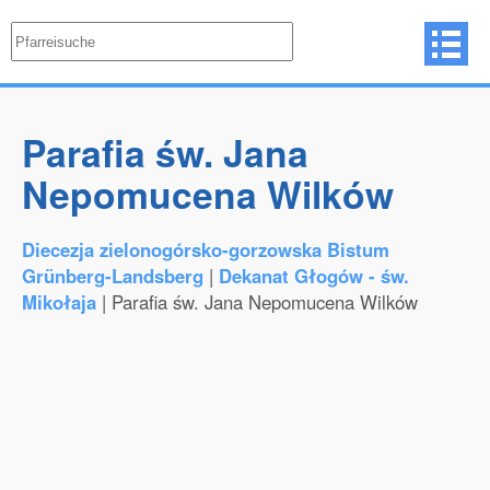
Parafia św. Jana
Nepomucena Wilków
Diecezja zielonogórsko-gorzowska Bistum
Grünberg-Landsberg
|
Dekanat Głogów - św.
Mikołaja
| Parafia św. Jana Nepomucena Wilków