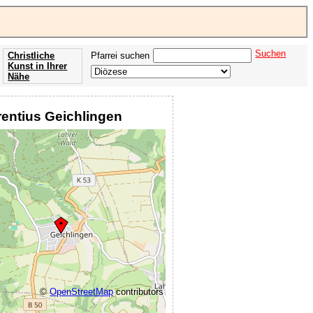
Suchen
Christliche
Pfarrei suchen
Kunst in Ihrer
Nähe
Offenbarung
der Apokalypse
urentius Geichlingen
des Johannes
©
OpenStreetMap
contributors