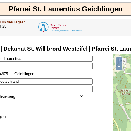
Pfarrei St. Laurentius Geichlingen
ium des Tages:
4-28.
|
Dekanat St. Willibrord Westeifel
| Pfarrei St. La
+
−
gen