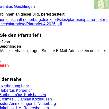
aurentius Geichlingen
ird Ihnen an dieser URL bereit gestellt:
ngemeinschaft-neuerburg.de/export/sites/pfarreien/pfarrei-peter-u
ries/pfarrbriefe/Pfarrbrief-4-2026.pdf
ie den Pfarrbrief !
ef von
 Geichlingen
Mail zu erhalten, tragen Sie Ihre E-Mail-Adresse ein und klicken 
ieren
n der Nähe
euzerhöhung Lahr
 Hubertus Körperich
. Bartholomäus Karlshausen
t. Cosmas u.Damian Koxhausen
. Isidor Ammeldingen b Neuerburg
. Jakobus d. Ä. Rodershausen