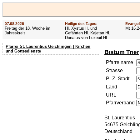
07.08.2026
Heilige des Tages:
Evangel
Freitag der 18. Woche im
Hl. Xystus II. und
Mt 16,2
Jahreskreis
Gefährten Hl. Kajetan Hl.
Donatus von Luxeuil Hl.
Afra
Pfarrei St. Laurentius Geichlingen | Kirchen
Bistum Trier
und Gottesdienste
Pfarreiname
Strasse
PLZ, Stadt
Land
URL
Pfarrverband
St. Laurentius
54675 Geichlin
Deutschland