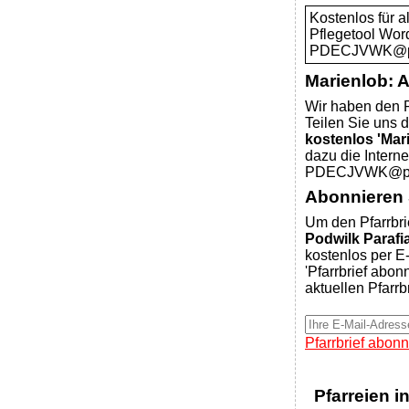
Kostenlos für 
Pflegetool Wor
PDECJVWK@pfar
Marienlob: 
Wir haben den P
Teilen Sie uns d
kostenlos 'Mar
dazu die Intern
PDECJVWK@pfar
Abonnieren S
Um den Pfarrbri
Podwilk Parafi
kostenlos per E-
'Pfarrbrief abon
aktuellen Pfarrb
Pfarrbrief abonn
Pfarreien i