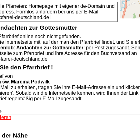
alle Pfarreien: Homepage mit eigener de-Domain und
dpress. Formlos anfordern bei uns per E-Mail
rei-deutschland.de !
Andachten zur Gottesmutter
farrbrief online noch nicht gefunden.
ie Internetseite mit, auf der man den Pfarrbrief findet, und Sie er
ienlob: Andachten zur Gottesmutter'
per Post zugesandt. Se
etseite zum Pfarrbrief und Ihre Adresse für den Buchversand an
rei-deutschland.de
ie den Pfarrbrief !
ef von
a św. Marcina Podwilk
Mail zu erhalten, tragen Sie Ihre E-Mail-Adresse ein und klicke
nieren'. Sobald wir die Internetseite kennen, wird Ihnen der Lin
rief regelmäßig per E-Mail zugesandt.
ieren
n der Nähe