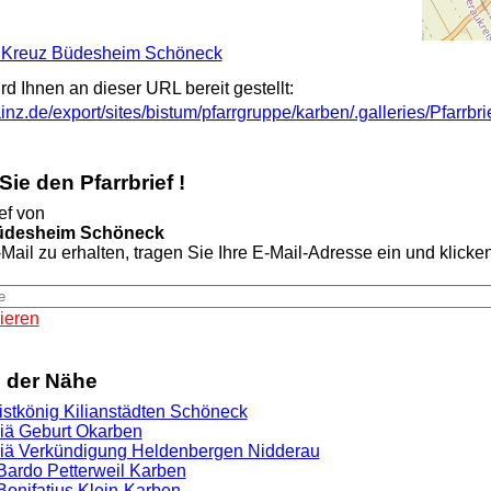
ig Kreuz Büdesheim Schöneck
ird Ihnen an dieser URL bereit gestellt:
inz.de/export/sites/bistum/pfarrgruppe/karben/.galleries/Pfarrbri
ie den Pfarrbrief !
ef von
Büdesheim Schöneck
Mail zu erhalten, tragen Sie Ihre E-Mail-Adresse ein und klicken 
ieren
n der Nähe
ristkönig Kilianstädten Schöneck
riä Geburt Okarben
riä Verkündigung Heldenbergen Nidderau
 Bardo Petterweil Karben
 Bonifatius Klein-Karben