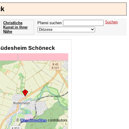
ck
Suchen
Christliche
Pfarrei suchen
Kunst in Ihrer
Nähe
Offenbarung
der Apokalypse
z Büdesheim Schöneck
des Johannes
©
OpenStreetMap
contributors