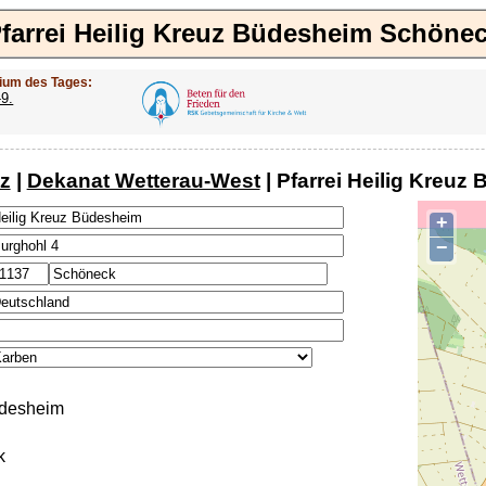
farrei Heilig Kreuz Büdesheim Schöne
ium des Tages:
-9.
z
|
Dekanat Wetterau-West
| Pfarrei Heilig Kreu
+
−
üdesheim
k