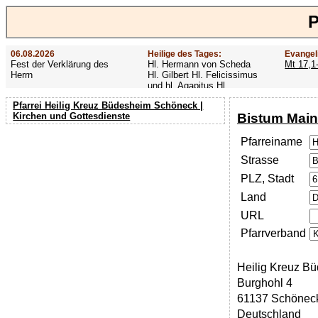
P
06.08.2026
Heilige des Tages:
Evangel
Fest der Verklärung des
Hl. Hermann von Scheda
Mt 17,1
Herrn
Hl. Gilbert Hl. Felicissimus
und hl. Agapitus Hl.
Gezelinus (Gozelin)
Pfarrei Heilig Kreuz Büdesheim Schöneck |
Bistum Main
Kirchen und Gottesdienste
Pfarreiname
Strasse
PLZ, Stadt
Land
URL
Pfarrverband
Heilig Kreuz B
Burghohl 4
61137 Schönec
Deutschland