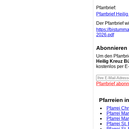
Pfarrbrief:
Pfarrbrief Heil
Der Pfarrbrief w
https://bistumma
2026.pdf
Abonnieren S
Um den Pfarrbri
Heilig Kreuz 
kostenlos per E-
Pfarrbrief abonn
Pfarreien i
Pfarrei Ch
Pfarrei Ma
Pfarrei Ma
Pfarrei St.
Pfarrei St.