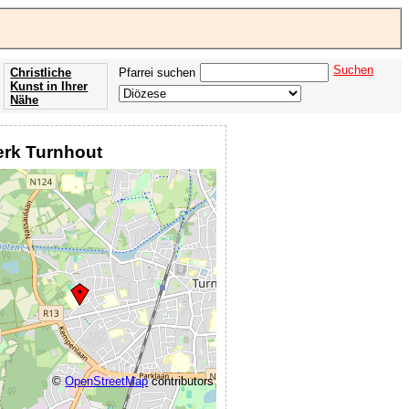
Suchen
Christliche
Pfarrei suchen
Kunst in Ihrer
Nähe
Offenbarung
der Apokalypse
kerk Turnhout
des Johannes
©
OpenStreetMap
contributors