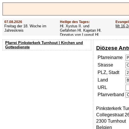
07.08.2026
Heilige des Tages:
Evangel
Freitag der 18. Woche im
Hl. Xystus II. und
Mt 16,2
Jahreskreis
Gefährten Hl. Kajetan Hl.
Donatus von Luxeuil Hl.
Afra
Pfarrei Pinksterkerk Turnhout | Kirchen und
Diözese An
Gottesdienste
Pfarreiname
Strasse
PLZ, Stadt
Land
URL
Pfarrverband
Pinksterkerk Tu
Collegestraat 2
2300 Turnhout
Belgien