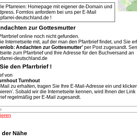
alle Pfarreien: Homepage mit eigener de-Domain und
dpress. Formlos anfordern bei uns per E-Mail
rei-deutschland.de !
Andachten zur Gottesmutter
farrbrief online noch nicht gefunden.
ie Internetseite mit, auf der man den Pfarrbrief findet, und Sie er
ienlob: Andachten zur Gottesmutter'
per Post zugesandt. Se
etseite zum Pfarrbrief und Ihre Adresse für den Buchversand an
rei-deutschland.de
ie den Pfarrbrief !
ef von
urnhout Turnhout
Mail zu erhalten, tragen Sie Ihre E-Mail-Adresse ein und klicke
nieren'. Sobald wir die Internetseite kennen, wird Ihnen der Lin
rief regelmäßig per E-Mail zugesandt.
ieren
n der Nähe