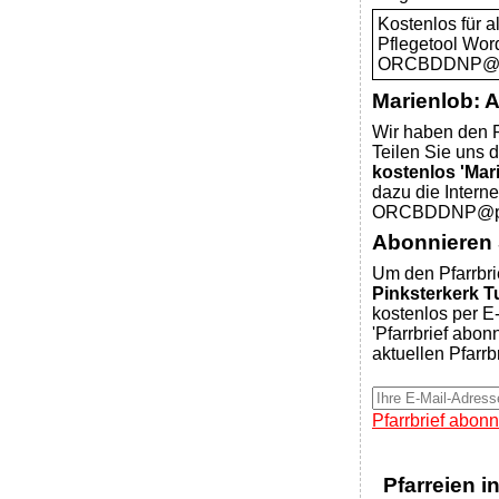
Kostenlos für 
Pflegetool Wor
ORCBDDNP@pfar
Marienlob: 
Wir haben den P
Teilen Sie uns d
kostenlos 'Mar
dazu die Intern
ORCBDDNP@pfar
Abonnieren S
Um den Pfarrbri
Pinksterkerk T
kostenlos per E-
'Pfarrbrief abon
aktuellen Pfarrb
Pfarrbrief abonn
Pfarreien i