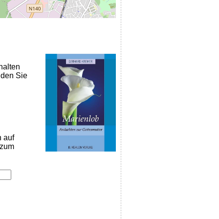
halten
nden Sie
n auf
k zum