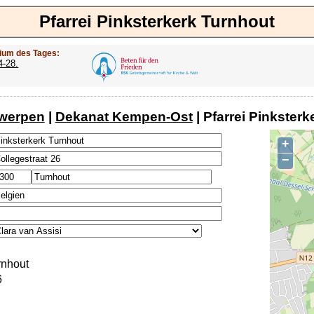
Pfarrei Pinksterkerk Turnhout
ium des Tages:
4-28.
twerpen
|
Dekanat Kempen-Ost
| Pfarrei Pinkster
+
−
rnhout
6