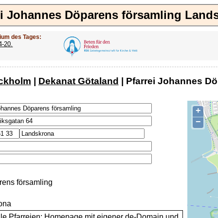
ei Johannes Döparens församling Land
ium des Tages:
4-20.
ockholm
|
Dekanat Götaland
| Pfarrei Johannes D
+
−
ens församling
ona
alle Pfarreien: Homepage mit eigener de-Domain und