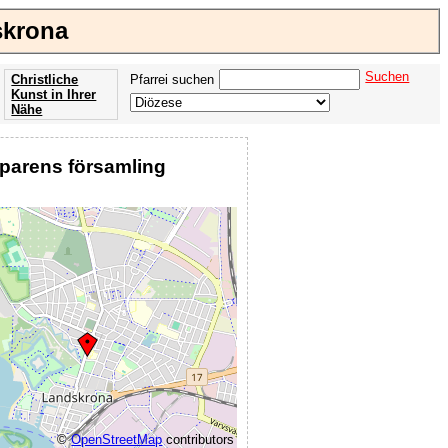
skrona
Suchen
Christliche
Pfarrei suchen
Kunst in Ihrer
Nähe
Offenbarung
der Apokalypse
öparens församling
des Johannes
©
OpenStreetMap
contributors