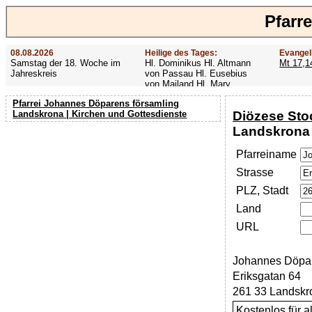
Pfarr
08.08.2026
Heilige des Tages:
Evangel
Samstag der 18. Woche im
Hl. Dominikus Hl. Altmann
Mt 17,1
Jahreskreis
von Passau Hl. Eusebius
von Mailand Hl. Mary
MacKillop Hl. Cyriakus Hl.
Pfarrei Johannes Döparens församling
Hildiger Vierzehn heilige
Diözese St
Landskrona | Kirchen und Gottesdienste
Nothelfer Hl. Famian Hl.
Rathard
Landskrona
Pfarreiname
Strasse
PLZ, Stadt
Land
URL
Johannes Döpar
Eriksgatan 64
261 33 Landskr
Kostenlos für 