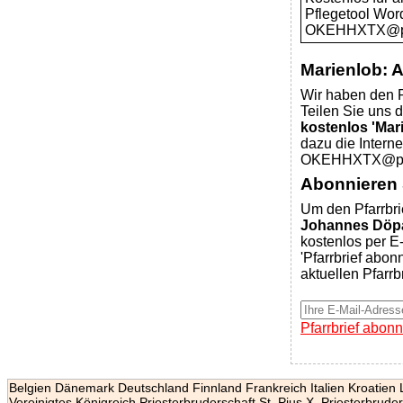
Pflegetool Wor
OKEHHXTX@pfar
Marienlob: 
Wir haben den P
Teilen Sie uns d
kostenlos 'Mar
dazu die Intern
OKEHHXTX@pfar
Abonnieren S
Um den Pfarrbri
Johannes Döpa
kostenlos per E-
'Pfarrbrief abon
aktuellen Pfarrb
Pfarrbrief abonn
Belgien
Dänemark
Deutschland
Finnland
Frankreich
Italien
Kroatien
Vereinigtes Königreich
Priesterbruderschaft St. Pius X.
Priesterbruder