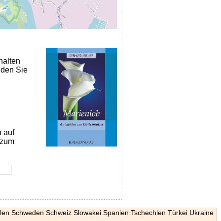
halten
nden Sie
n auf
k zum
len
Schweden
Schweiz
Slowakei
Spanien
Tschechien
Türkei
Ukraine