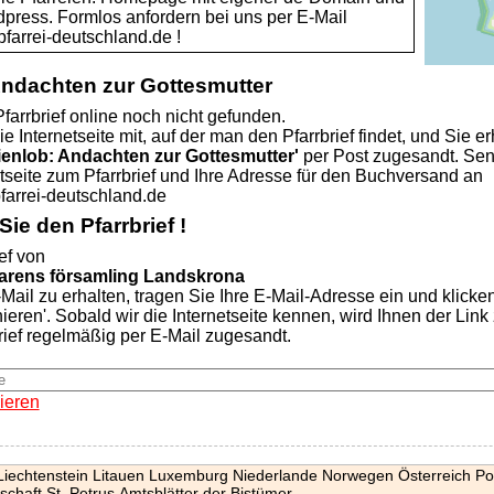
dpress. Formlos anfordern bei uns per E-Mail
rei-deutschland.de !
Andachten zur Gottesmutter
farrbrief online noch nicht gefunden.
ie Internetseite mit, auf der man den Pfarrbrief findet, und Sie er
ienlob: Andachten zur Gottesmutter'
per Post zugesandt. Se
etseite zum Pfarrbrief und Ihre Adresse für den Buchversand an
rei-deutschland.de
ie den Pfarrbrief !
ef von
rens församling Landskrona
Mail zu erhalten, tragen Sie Ihre E-Mail-Adresse ein und klicke
nieren'. Sobald wir die Internetseite kennen, wird Ihnen der Lin
rief regelmäßig per E-Mail zugesandt.
ieren
Liechtenstein
Litauen
Luxemburg
Niederlande
Norwegen
Österreich
Po
schaft St. Petrus
Amtsblätter der Bistümer