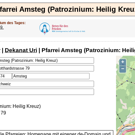
farrei Amsteg (Patrozinium: Heilig Kreu
ium des Tages:
-9.
r
|
Dekanat Uri
| Pfarrei Amsteg (Patrozinium: Heil
+
−
nium: Heilig Kreuz)
 79
alle Pfarreien: Homepage mit eigener de-Domain und