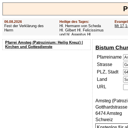
P
06.08.2026
Heilige des Tages:
Evangel
Fest der Verklärung des
Hl. Hermann von Scheda
Mt 17,1
Herrn
Hl. Gilbert Hl. Felicissimus
und hl. Agapitus Hl.
Gezelinus (Gozelin)
Pfarrei Amsteg (Patrozinium: Heilig Kreuz) |
Bistum Chu
Kirchen und Gottesdienste
Pfarreiname
Strasse
PLZ, Stadt
Land
URL
Amsteg (Patrozi
Gotthardstrasse
6474 Amsteg
Schweiz
Kostenlos für 