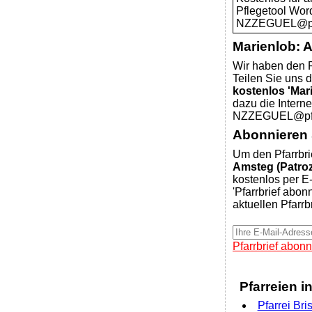
Pflegetool Wor
NZZEGUEL@pfar
Marienlob: 
Wir haben den P
Teilen Sie uns d
kostenlos 'Mar
dazu die Intern
NZZEGUEL@pfar
Abonnieren S
Um den Pfarrbri
Amsteg (Patroz
kostenlos per E-
'Pfarrbrief abon
aktuellen Pfarrb
Pfarrbrief abonn
Pfarreien i
Pfarrei Bri