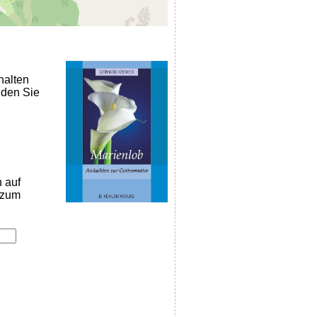
halten
nden Sie
n auf
k zum