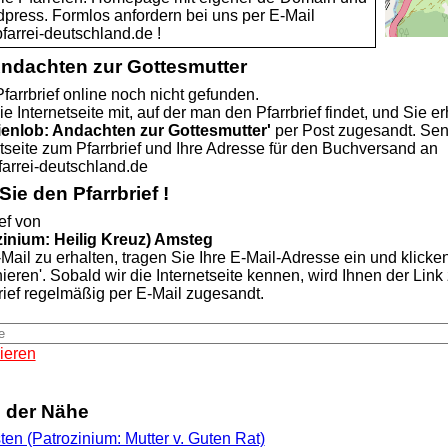
dpress. Formlos anfordern bei uns per E-Mail
rei-deutschland.de !
Andachten zur Gottesmutter
farrbrief online noch nicht gefunden.
ie Internetseite mit, auf der man den Pfarrbrief findet, und Sie er
ienlob: Andachten zur Gottesmutter'
per Post zugesandt. Se
etseite zum Pfarrbrief und Ihre Adresse für den Buchversand an
rei-deutschland.de
ie den Pfarrbrief !
ef von
inium: Heilig Kreuz) Amsteg
Mail zu erhalten, tragen Sie Ihre E-Mail-Adresse ein und klicke
nieren'. Sobald wir die Internetseite kennen, wird Ihnen der Lin
rief regelmäßig per E-Mail zugesandt.
ieren
n der Nähe
sten (Patrozinium: Mutter v. Guten Rat)