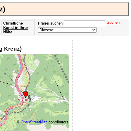
z)
Suchen
Christliche
Pfarrei suchen
Kunst in Ihrer
Nähe
Offenbarung
der Apokalypse
ig Kreuz)
des Johannes
©
OpenStreetMap
contributors