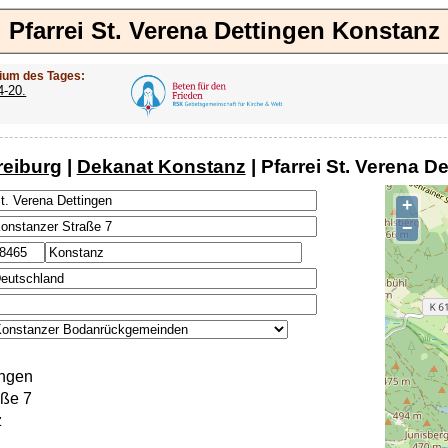
Pfarrei St. Verena Dettingen Konstanz
ium des Tages:
4-20.
reiburg
|
Dekanat Konstanz
| Pfarrei St. Verena 
+
−
ingen
aße 7
z