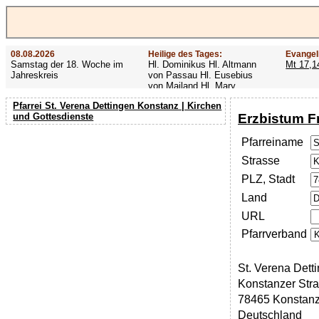
08.08.2026
Heilige des Tages:
Evangel
Samstag der 18. Woche im
Hl. Dominikus Hl. Altmann
Mt 17,1
Jahreskreis
von Passau Hl. Eusebius
von Mailand Hl. Mary
MacKillop Hl. Cyriakus Hl.
Pfarrei St. Verena Dettingen Konstanz | Kirchen
Hildiger Vierzehn heilige
Erzbistum F
und Gottesdienste
Nothelfer Hl. Famian Hl.
Rathard
Pfarreiname
Strasse
PLZ, Stadt
Land
URL
Pfarrverband
St. Verena Dett
Konstanzer Str
78465 Konstan
Deutschland