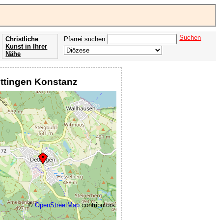
Suchen
Christliche
Pfarrei suchen
Kunst in Ihrer
Nähe
Offenbarung
der Apokalypse
Dettingen Konstanz
des Johannes
©
OpenStreetMap
contributors