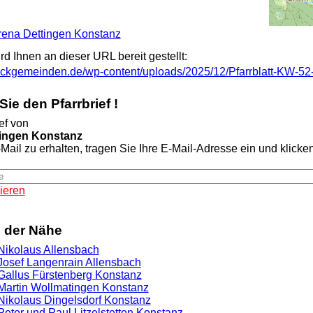
Verena Dettingen Konstanz
ird Ihnen an dieser URL bereit gestellt:
eckgemeinden.de/wp-content/uploads/2025/12/Pfarrblatt-KW-52
ie den Pfarrbrief !
ef von
tingen Konstanz
Mail zu erhalten, tragen Sie Ihre E-Mail-Adresse ein und klicken 
ieren
n der Nähe
 Nikolaus Allensbach
. Josef Langenrain Allensbach
. Gallus Fürstenberg Konstanz
. Martin Wollmatingen Konstanz
. Nikolaus Dingelsdorf Konstanz
 Peter und Paul Litzelstetten Konstanz