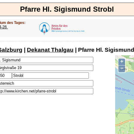
Pfarre Hl. Sigismund Strobl
ium des Tages:
4-28.
Salzburg
|
Dekanat Thalgau
| Pfarre Hl. Sigismund
+
−