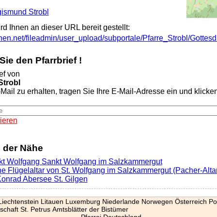
igismund Strobl
ird Ihnen an dieser URL bereit gestellt:
chen.net/fileadmin/user_upload/subportale/Pfarre_Strobl/Gotte
ie den Pfarrbrief !
ef von
Strobl
Mail zu erhalten, tragen Sie Ihre E-Mail-Adresse ein und klicken 
ieren
n der Nähe
kt Wolfgang Sankt Wolfgang im Salzkammergut
he Flügelaltar von St. Wolfgang im Salzkammergut (Pacher-Alta
 Konrad Abersee St. Gilgen
Liechtenstein
Litauen
Luxemburg
Niederlande
Norwegen
Österreich
Po
schaft St. Petrus
Amtsblätter der Bistümer
Pfarrei Deutschland