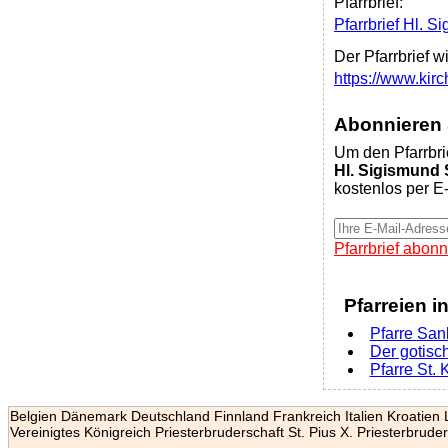
Pfarrbrief:
Pfarrbrief Hl. S
Der Pfarrbrief w
https://www.kir
Abonnieren S
Um den Pfarrbri
Hl. Sigismund 
kostenlos per E-
Pfarrbrief abonn
Pfarreien i
Pfarre San
Der gotisc
Pfarre St.
Belgien
Dänemark
Deutschland
Finnland
Frankreich
Italien
Kroatien
Vereinigtes Königreich
Priesterbruderschaft St. Pius X.
Priesterbruder