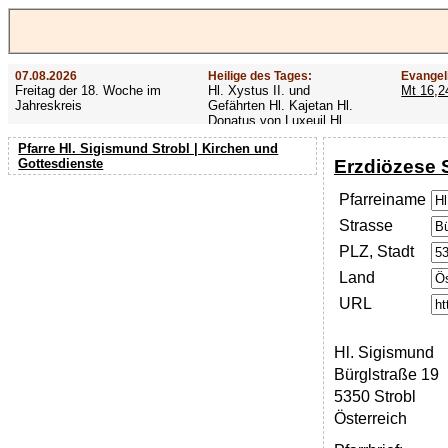
07.08.2026
Heilige des Tages:
Evangel
Freitag der 18. Woche im
Hl. Xystus II. und
Mt 16,2
Jahreskreis
Gefährten Hl. Kajetan Hl.
Donatus von Luxeuil Hl.
Afra
Pfarre Hl. Sigismund Strobl | Kirchen und
Erzdiözese 
Gottesdienste
Pfarreiname
Strasse
PLZ, Stadt
Land
URL
Hl. Sigismund
Bürglstraße 19
5350 Strobl
Österreich