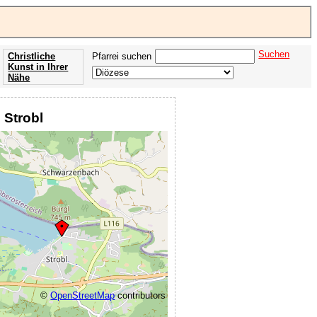
Suchen
Christliche
Pfarrei suchen
Kunst in Ihrer
Nähe
Offenbarung
der Apokalypse
 Strobl
des Johannes
©
OpenStreetMap
contributors