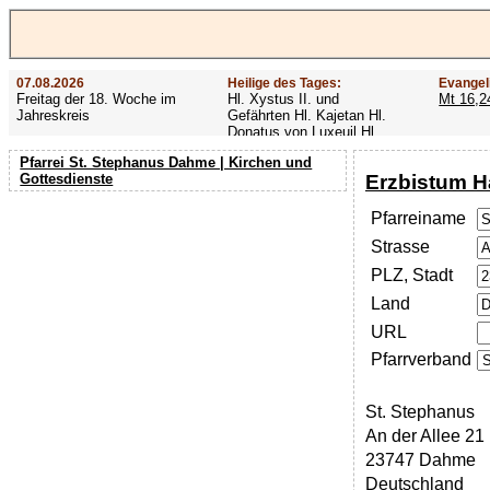
07.08.2026
Heilige des Tages:
Evangel
Freitag der 18. Woche im
Hl. Xystus II. und
Mt 16,2
Jahreskreis
Gefährten Hl. Kajetan Hl.
Donatus von Luxeuil Hl.
Afra
Pfarrei St. Stephanus Dahme | Kirchen und
Erzbistum 
Gottesdienste
Pfarreiname
Strasse
PLZ, Stadt
Land
URL
Pfarrverband
St. Stephanus
An der Allee 21
23747 Dahme
Deutschland