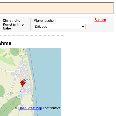
Suchen
Christliche
Pfarrei suchen
Kunst in Ihrer
Nähe
Offenbarung
der Apokalypse
Dahme
des Johannes
©
OpenStreetMap
contributors