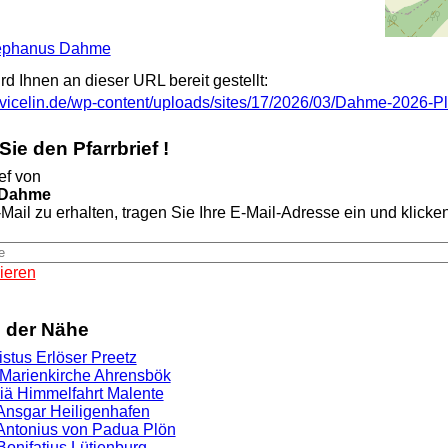
Stephanus Dahme
ird Ihnen an dieser URL bereit gestellt:
st-vicelin.de/wp-content/uploads/sites/17/2026/03/Dahme-2026-Pl
ie den Pfarrbrief !
ef von
 Dahme
Mail zu erhalten, tragen Sie Ihre E-Mail-Adresse ein und klicken 
ieren
n der Nähe
istus Erlöser Preetz
. Marienkirche Ahrensbök
riä Himmelfahrt Malente
 Ansgar Heiligenhafen
. Antonius von Padua Plön
 Bonifatius Lütjenburg