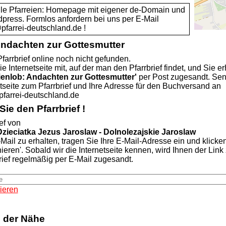
alle Pfarreien: Homepage mit eigener de-Domain und
dpress. Formlos anfordern bei uns per E-Mail
rrei-deutschland.de !
Andachten zur Gottesmutter
farrbrief online noch nicht gefunden.
ie Internetseite mit, auf der man den Pfarrbrief findet, und Sie er
ienlob: Andachten zur Gottesmutter'
per Post zugesandt. Se
etseite zum Pfarrbrief und Ihre Adresse für den Buchversand an
rei-deutschland.de
ie den Pfarrbrief !
ef von
Dzieciatka Jezus Jaroslaw - Dolnolezajskie Jaroslaw
Mail zu erhalten, tragen Sie Ihre E-Mail-Adresse ein und klicke
nieren'. Sobald wir die Internetseite kennen, wird Ihnen der Lin
rief regelmäßig per E-Mail zugesandt.
ieren
n der Nähe