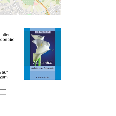
halten
nden Sie
n auf
k zum