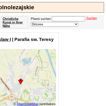
olnolezajskie
Suchen
Christliche
Pfarrei suchen
Kunst in Ihrer
Nähe
Offenbarung
der Apokalypse
law I
| Parafia sw. Teresy
des Johannes
©
OpenStreetMap
contributors