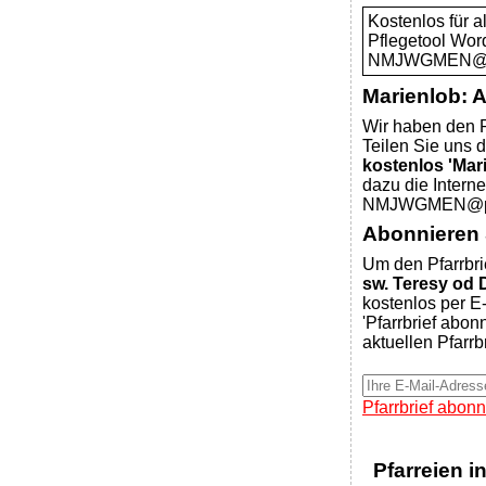
Kostenlos für 
Pflegetool Wor
NMJWGMEN@pfa
Marienlob: 
Wir haben den P
Teilen Sie uns d
kostenlos 'Mar
dazu die Intern
NMJWGMEN@pfar
Abonnieren S
Um den Pfarrbri
sw. Teresy od 
kostenlos per E-
'Pfarrbrief abon
aktuellen Pfarrb
Pfarrbrief abonn
Pfarreien i