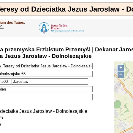
Teresy od Dzieciatka Jezus Jaroslaw - D
ium des Tages:
-9.
ja przemyska Erzbistum Przemyśl
|
Dekanat Jaros
a Jezus Jaroslaw - Dolnolezajskie
+
−
zieciatka Jezus Jaroslaw - Dolnolezajskie
65
w