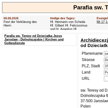
Parafia sw. 
06.08.2026
Heilige des Tages:
Evangel
Fest der Verklärung des
Hl. Hermann von Scheda
Mt 17,1
Herrn
Hl. Gilbert Hl. Felicissimus
und hl. Agapitus Hl.
Gezelinus (Gozelin)
Parafia sw. Teresy od Dzieciatka Jezus
Archidiecez
Jaroslaw - Dolnolezajskie | Kirchen und
Gottesdienste
od Dzieciatk
Pfarreiname
Strasse
PLZ, Stadt
Land
URL
sw. Teresy od D
Dolnolezajska 
37-500 Jarosla
Polen