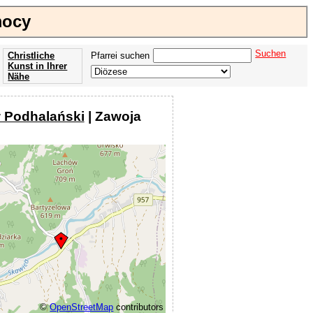
mocy
Suchen
Christliche
Pfarrei suchen
Kunst in Ihrer
Nähe
Offenbarung
der Apokalypse
 Podhalański
| Zawoja
des Johannes
©
OpenStreetMap
contributors