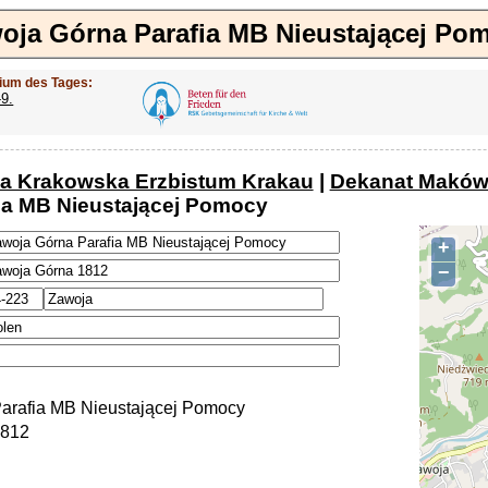
oja Górna Parafia MB Nieustającej Po
ium des Tages:
-9.
ja Krakowska Erzbistum Krakau
|
Dekanat Maków
ia MB Nieustającej Pomocy
+
−
arafia MB Nieustającej Pomocy
1812