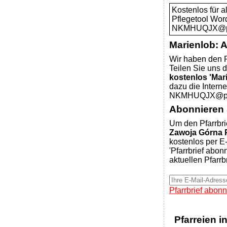
Kostenlos für 
Pflegetool Wor
NKMHUQJX@pfar
Marienlob: 
Wir haben den P
Teilen Sie uns d
kostenlos 'Mar
dazu die Intern
NKMHUQJX@pfar
Abonnieren S
Um den Pfarrbri
Zawoja Górna 
kostenlos per E-
'Pfarrbrief abon
aktuellen Pfarrb
Pfarrbrief abonn
Pfarreien i