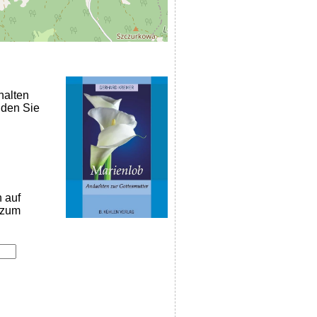
halten
nden Sie
n auf
k zum