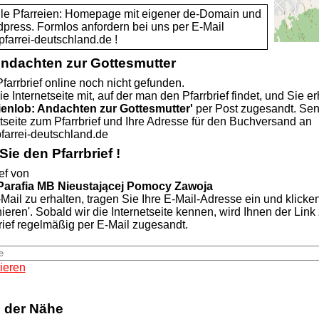
alle Pfarreien: Homepage mit eigener de-Domain und
dpress. Formlos anfordern bei uns per E-Mail
rei-deutschland.de !
Andachten zur Gottesmutter
farrbrief online noch nicht gefunden.
ie Internetseite mit, auf der man den Pfarrbrief findet, und Sie er
ienlob: Andachten zur Gottesmutter'
per Post zugesandt. Se
etseite zum Pfarrbrief und Ihre Adresse für den Buchversand an
rei-deutschland.de
ie den Pfarrbrief !
ef von
Parafia MB Nieustającej Pomocy Zawoja
Mail zu erhalten, tragen Sie Ihre E-Mail-Adresse ein und klicke
nieren'. Sobald wir die Internetseite kennen, wird Ihnen der Lin
rief regelmäßig per E-Mail zugesandt.
ieren
n der Nähe