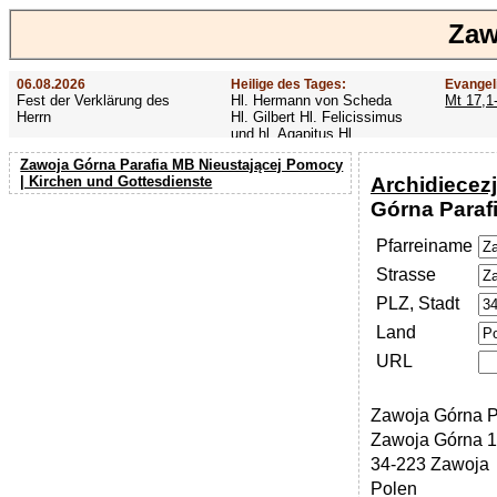
Zaw
06.08.2026
Heilige des Tages:
Evangel
Fest der Verklärung des
Hl. Hermann von Scheda
Mt 17,1
Herrn
Hl. Gilbert Hl. Felicissimus
und hl. Agapitus Hl.
Gezelinus (Gozelin)
Zawoja Górna Parafia MB Nieustającej Pomocy
Archidiecez
| Kirchen und Gottesdienste
Górna Paraf
Pfarreiname
Strasse
PLZ, Stadt
Land
URL
Zawoja Górna P
Zawoja Górna 
34‑223 Zawoja
Polen