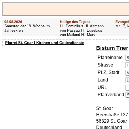
08.08.2026
Heilige des Tages:
Evangel
Samstag der 18. Woche im
Hl. Dominikus Hl. Altmann
Mt 17,1
Jahreskreis
von Passau Hl. Eusebius
von Mailand Hl. Mary
MacKillop Hl. Cyriakus Hl.
Pfarrei St. Goar | Kirchen und Gottesdienste
Hildiger Vierzehn heilige
Bistum Trier
Nothelfer Hl. Famian Hl.
Rathard
Pfarreiname
Strasse
PLZ, Stadt
Land
URL
Pfarrverband
St. Goar
Heerstraße 137
56329 St. Goar
Deutschland