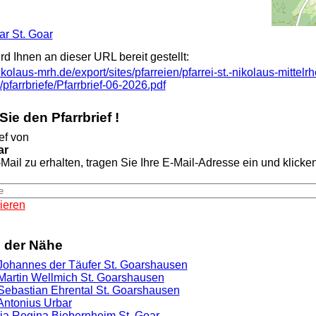
oar St. Goar
ird Ihnen an dieser URL bereit gestellt:
ikolaus-mrh.de/export/sites/pfarreien/pfarrei-st.-nikolaus-mittelrh
/pfarrbriefe/Pfarrbrief-06-2026.pdf
ie den Pfarrbrief !
ef von
ar
Mail zu erhalten, tragen Sie Ihre E-Mail-Adresse ein und klicken 
ieren
n der Nähe
. Johannes der Täufer St. Goarshausen
. Martin Wellmich St. Goarshausen
. Sebastian Ehrental St. Goarshausen
 Antonius Urbar
ria Regina Biebernheim St. Goar