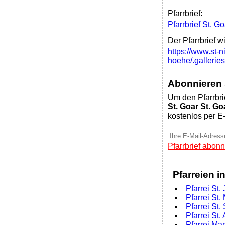
Pfarrbrief:
Pfarrbrief St. G
Der Pfarrbrief w
https://www.st-n
hoehe/.galleries
Abonnieren S
Um den Pfarrbri
St. Goar St. Go
kostenlos per E-
Pfarrbrief abonn
Pfarreien i
Pfarrei St
Pfarrei St
Pfarrei St
Pfarrei St.
Pfarrei Ma