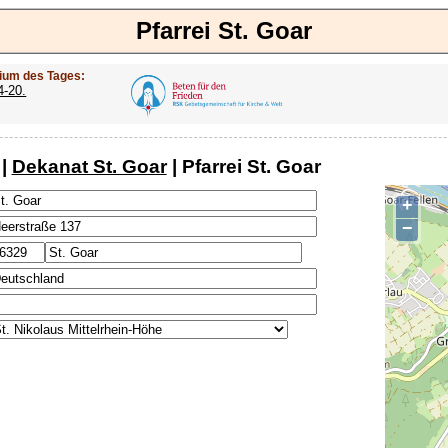
Pfarrei St. Goar
ium des Tages:
4-20.
|
Dekanat St. Goar
| Pfarrei St. Goar
+
−