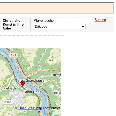
Suchen
Christliche
Pfarrei suchen
Kunst in Ihrer
Nähe
Offenbarung
der Apokalypse
des Johannes
©
OpenStreetMap
contributors