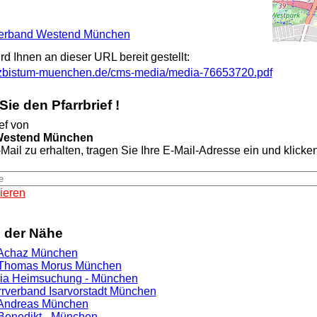
rrverband Westend München
ird Ihnen an dieser URL bereit gestellt:
rzbistum-muenchen.de/cms-media/media-76653720.pdf
ie den Pfarrbrief !
ef von
Westend München
Mail zu erhalten, tragen Sie Ihre E-Mail-Adresse ein und klicken 
ieren
n der Nähe
. Achaz München
. Thomas Morus München
ria Heimsuchung - München
arrverband Isarvorstadt München
. Andreas München
. Benedikt - München