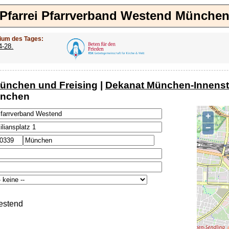
Pfarrei Pfarrverband Westend Münche
ium des Tages:
4-28.
ünchen und Freising
|
Dekanat München-Innenst
ünchen
+
−
estend
n