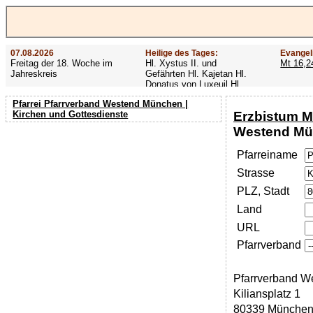
07.08.2026
Heilige des Tages:
Evangel
Freitag der 18. Woche im
Hl. Xystus II. und
Mt 16,2
Jahreskreis
Gefährten Hl. Kajetan Hl.
Donatus von Luxeuil Hl.
Afra
Pfarrei Pfarrverband Westend München |
Erzbistum M
Kirchen und Gottesdienste
Westend M
Pfarreiname
Strasse
PLZ, Stadt
Land
URL
Pfarrverband
Pfarrverband W
Kiliansplatz 1
80339 Münche