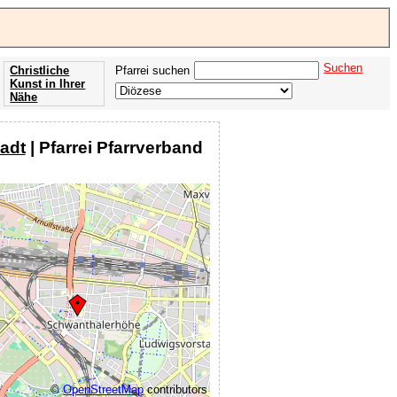
n
Suchen
Christliche
Pfarrei suchen
Kunst in Ihrer
Nähe
Offenbarung
der Apokalypse
adt
| Pfarrei Pfarrverband
des Johannes
©
OpenStreetMap
contributors