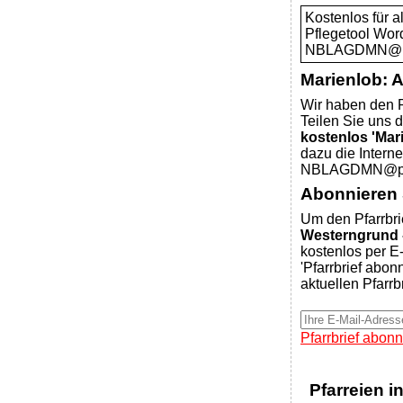
Kostenlos für 
Pflegetool Wor
NBLAGDMN@pfar
Marienlob: 
Wir haben den P
Teilen Sie uns d
kostenlos 'Mar
dazu die Intern
NBLAGDMN@pfar
Abonnieren S
Um den Pfarrbri
Westerngrund -
kostenlos per E-
'Pfarrbrief abon
aktuellen Pfarrb
Pfarrbrief abonn
Pfarreien i