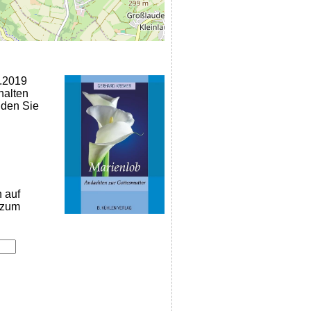
2.2019
halten
nden Sie
n auf
k zum