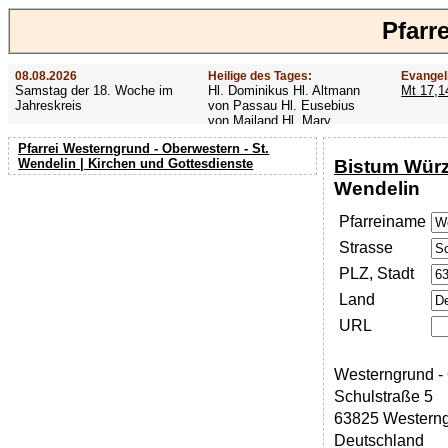
Pfarr
08.08.2026
Heilige des Tages:
Evangel
Samstag der 18. Woche im
Hl. Dominikus Hl. Altmann
Mt 17,1
Jahreskreis
von Passau Hl. Eusebius
von Mailand Hl. Mary
MacKillop Hl. Cyriakus Hl.
Pfarrei Westerngrund - Oberwestern - St.
Hildiger Vierzehn heilige
Bistum Wür
Wendelin | Kirchen und Gottesdienste
Nothelfer Hl. Famian Hl.
Rathard
Wendelin
Pfarreiname
Strasse
PLZ, Stadt
Land
URL
Westerngrund - 
Schulstraße 5
63825 Westerng
Deutschland