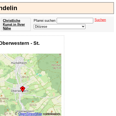
ndelin
Suchen
Christliche
Pfarrei suchen
Kunst in Ihrer
Nähe
Offenbarung
der Apokalypse
Oberwestern - St.
des Johannes
©
OpenStreetMap
contributors