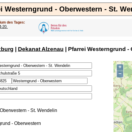
ei Westerngrund - Oberwestern - St. We
ium des Tages:
4-20.
zburg
|
Dekanat Alzenau
| Pfarrei Westerngrund - 
+
−
Oberwestern - St. Wendelin
rund - Oberwestern