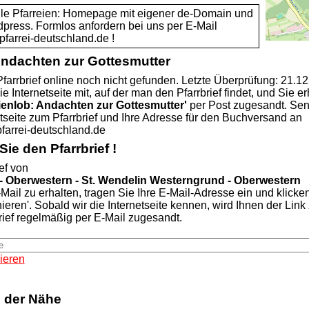
alle Pfarreien: Homepage mit eigener de-Domain und
dpress. Formlos anfordern bei uns per E-Mail
rei-deutschland.de !
Andachten zur Gottesmutter
farrbrief online noch nicht gefunden. Letzte Überprüfung: 21.1
ie Internetseite mit, auf der man den Pfarrbrief findet, und Sie er
ienlob: Andachten zur Gottesmutter'
per Post zugesandt. Se
etseite zum Pfarrbrief und Ihre Adresse für den Buchversand an
rei-deutschland.de
ie den Pfarrbrief !
ef von
 Oberwestern - St. Wendelin Westerngrund - Oberwestern
Mail zu erhalten, tragen Sie Ihre E-Mail-Adresse ein und klicke
nieren'. Sobald wir die Internetseite kennen, wird Ihnen der Lin
rief regelmäßig per E-Mail zugesandt.
ieren
n der Nähe