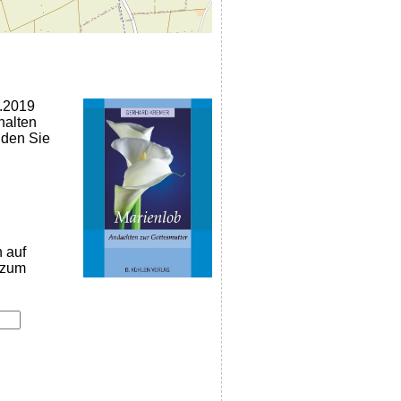
9.2019
halten
nden Sie
n auf
k zum