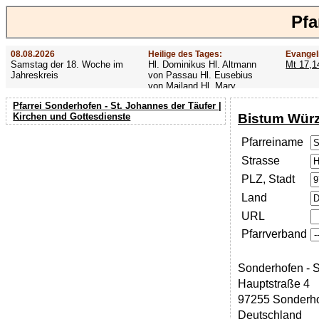
Pfa
08.08.2026
Heilige des Tages:
Evangel
Samstag der 18. Woche im
Hl. Dominikus Hl. Altmann
Mt 17,1
Jahreskreis
von Passau Hl. Eusebius
von Mailand Hl. Mary
MacKillop Hl. Cyriakus Hl.
Pfarrei Sonderhofen - St. Johannes der Täufer |
Hildiger Vierzehn heilige
Bistum Wür
Kirchen und Gottesdienste
Nothelfer Hl. Famian Hl.
Rathard
Pfarreiname
Strasse
PLZ, Stadt
Land
URL
Pfarrverband
Sonderhofen - S
Hauptstraße 4
97255 Sonderh
Deutschland