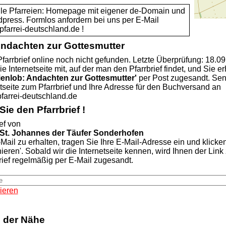
alle Pfarreien: Homepage mit eigener de-Domain und
dpress. Formlos anfordern bei uns per E-Mail
rei-deutschland.de !
Andachten zur Gottesmutter
farrbrief online noch nicht gefunden. Letzte Überprüfung: 18.0
ie Internetseite mit, auf der man den Pfarrbrief findet, und Sie er
ienlob: Andachten zur Gottesmutter'
per Post zugesandt. Se
etseite zum Pfarrbrief und Ihre Adresse für den Buchversand an
rei-deutschland.de
ie den Pfarrbrief !
ef von
St. Johannes der Täufer Sonderhofen
Mail zu erhalten, tragen Sie Ihre E-Mail-Adresse ein und klicke
nieren'. Sobald wir die Internetseite kennen, wird Ihnen der Lin
rief regelmäßig per E-Mail zugesandt.
ieren
n der Nähe