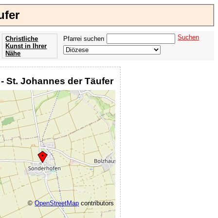
ufer
Suchen
Christliche
Pfarrei suchen
Kunst in Ihrer
Nähe
Offenbarung
der Apokalypse
 - St. Johannes der Täufer
des Johannes
©
OpenStreetMap
contributors