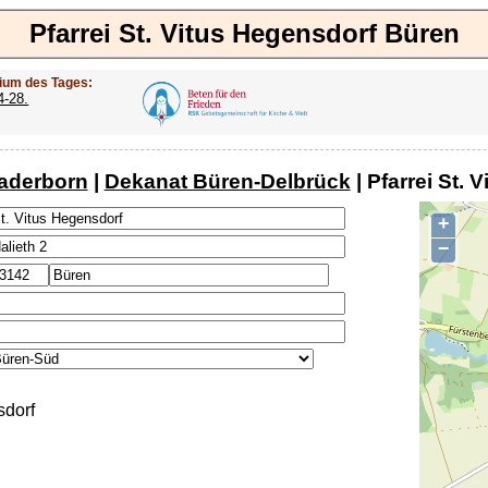
Pfarrei St. Vitus Hegensdorf Büren
ium des Tages:
4-28.
aderborn
|
Dekanat Büren-Delbrück
| Pfarrei St.
+
−
sdorf