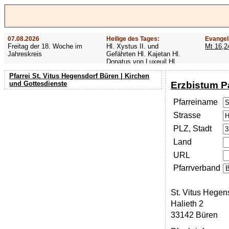
07.08.2026
Heilige des Tages:
Evangel
Freitag der 18. Woche im
Hl. Xystus II. und
Mt 16,2
Jahreskreis
Gefährten Hl. Kajetan Hl.
Donatus von Luxeuil Hl.
Afra
Pfarrei St. Vitus Hegensdorf Büren | Kirchen
Erzbistum P
und Gottesdienste
Pfarreiname
Strasse
PLZ, Stadt
Land
URL
Pfarrverband
St. Vitus Hegen
Halieth 2
33142 Büren