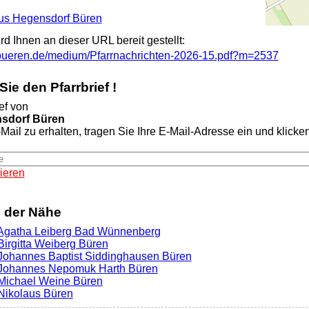
itus Hegensdorf Büren
ird Ihnen an dieser URL bereit gestellt:
-bueren.de/medium/Pfarrnachrichten-2026-15.pdf?m=2537
ie den Pfarrbrief !
ef von
nsdorf Büren
Mail zu erhalten, tragen Sie Ihre E-Mail-Adresse ein und klicken 
ieren
n der Nähe
. Agatha Leiberg Bad Wünnenberg
 Birgitta Weiberg Büren
. Johannes Baptist Siddinghausen Büren
. Johannes Nepomuk Harth Büren
. Michael Weine Büren
 Nikolaus Büren