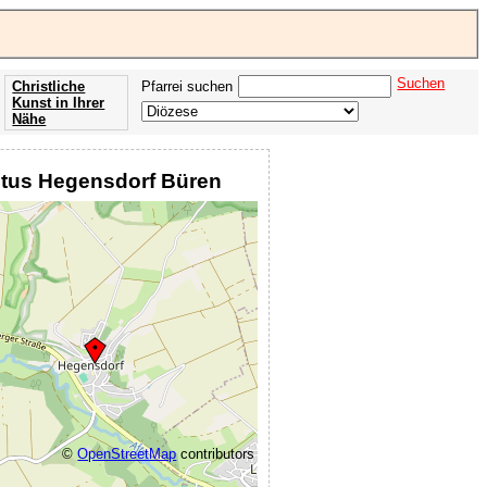
Suchen
Christliche
Pfarrei suchen
Kunst in Ihrer
Nähe
Offenbarung
der Apokalypse
 Vitus Hegensdorf Büren
des Johannes
©
OpenStreetMap
contributors