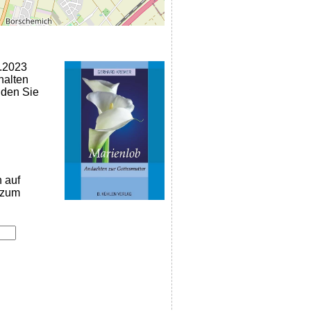
5.2023
halten
nden Sie
n auf
k zum