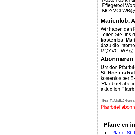
Pflegetool Wor
MQYVCLWB@pfar
Marienlob: 
Wir haben den P
Teilen Sie uns d
kostenlos 'Mar
dazu die Intern
MQYVCLWB@pfar
Abonnieren S
Um den Pfarrbri
St. Rochus Ra
kostenlos per E-
'Pfarrbrief abon
aktuellen Pfarrb
Pfarrbrief abonn
Pfarreien i
Pfarrei St.