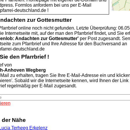
dpress. Formlos anfordern bei uns per E-Mail
rei-deutschland.de !
Andachten zur Gottesmutter
farrbrief online noch nicht gefunden. Letzte Überprüfung: 06.0
ie Internetseite mit, auf der man den Pfarrbrief findet, und Sie er
ienlob: Andachten zur Gottesmutter'
per Post zugesandt. Se
etseite zum Pfarrbrief und Ihre Adresse für den Buchversand an
rei-deutschland.de
ie den Pfarrbrief !
ef von
th-Anhoven Wegberg
Mail zu erhalten, tragen Sie Ihre E-Mail-Adresse ein und klicke
nieren'. Sobald wir die Internetseite kennen, wird Ihnen der Lin
rief regelmäßig per E-Mail zugesandt.
ieren
n der Nähe
 Lucia Terheeg Erkelenz