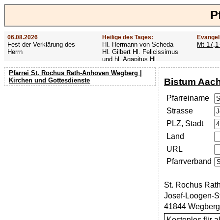
P
06.08.2026
Heilige des Tages:
Evangel
Fest der Verklärung des
Hl. Hermann von Scheda
Mt 17,1
Herrn
Hl. Gilbert Hl. Felicissimus
und hl. Agapitus Hl.
Gezelinus (Gozelin)
Pfarrei St. Rochus Rath-Anhoven Wegberg |
Bistum Aac
Kirchen und Gottesdienste
Pfarreiname
Strasse
PLZ, Stadt
Land
URL
Pfarrverband
St. Rochus Rat
Josef-Loogen-S
41844 Wegberg
Kostenlos für 