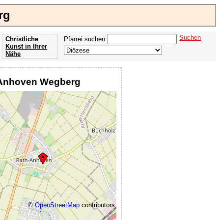
rg
Suchen
Christliche
Pfarrei suchen
Kunst in Ihrer
Nähe
Offenbarung
der Apokalypse
h-Anhoven Wegberg
des Johannes
©
OpenStreetMap
contributors