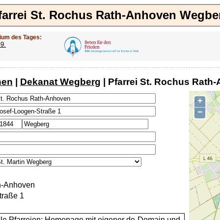
farrei St. Rochus Rath-Anhoven Wegbe
ium des Tages:
-9.
hen
|
Dekanat Wegberg
| Pfarrei St. Rochus Rat
+
−
h-Anhoven
traße 1
alle Pfarreien: Homepage mit eigener de-Domain und