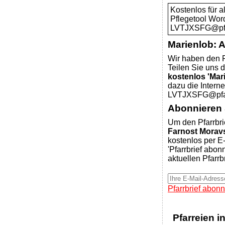
Kostenlos für 
Pflegetool Wor
LVTJXSFG@pfar
Marienlob: 
Wir haben den P
Teilen Sie uns d
kostenlos 'Mar
dazu die Intern
LVTJXSFG@pfar
Abonnieren S
Um den Pfarrbri
Farnost Moravs
kostenlos per E-
'Pfarrbrief abon
aktuellen Pfarrb
Pfarrbrief abonn
Pfarreien i