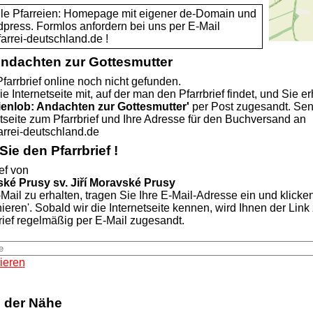
alle Pfarreien: Homepage mit eigener de-Domain und
dpress. Formlos anfordern bei uns per E-Mail
rei-deutschland.de !
Andachten zur Gottesmutter
farrbrief online noch nicht gefunden.
ie Internetseite mit, auf der man den Pfarrbrief findet, und Sie er
ienlob: Andachten zur Gottesmutter'
per Post zugesandt. Se
etseite zum Pfarrbrief und Ihre Adresse für den Buchversand an
rei-deutschland.de
ie den Pfarrbrief !
ef von
ké Prusy sv. Jiří Moravské Prusy
Mail zu erhalten, tragen Sie Ihre E-Mail-Adresse ein und klicke
nieren'. Sobald wir die Internetseite kennen, wird Ihnen der Lin
rief regelmäßig per E-Mail zugesandt.
ieren
n der Nähe