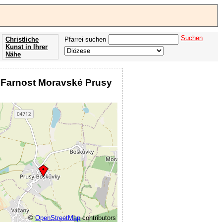
Suchen
Christliche
Pfarrei suchen
Kunst in Ihrer
Nähe
Offenbarung
der Apokalypse
 Farnost Moravské Prusy
des Johannes
©
OpenStreetMap
contributors