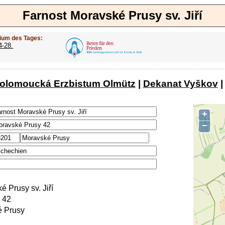
Farnost Moravské Prusy sv. Jiří
ium des Tages:
4-28.
 olomoucká Erzbistum Olmütz
|
Dekanat Vyškov
|
+
−
 Prusy sv. Jiří
 42
 Prusy