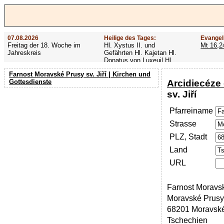
07.08.2026
Heilige des Tages:
Evangel
Freitag der 18. Woche im
Hl. Xystus II. und
Mt 16,2
Jahreskreis
Gefährten Hl. Kajetan Hl.
Donatus von Luxeuil Hl.
Afra
Farnost Moravské Prusy sv. Jiří | Kirchen und
Arcidiecéze
Gottesdienste
sv. Jiří
Pfarreiname
Strasse
PLZ, Stadt
Land
URL
Farnost Moravské
Moravské Prusy
68201 Moravské
Tschechien