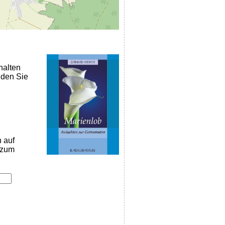
halten
nden Sie
n auf
k zum