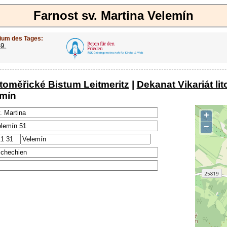
Farnost sv. Martina Velemín
ium des Tages:
-9.
itoměřické Bistum Leitmeritz
|
Dekanat Vikariát li
emín
+
−