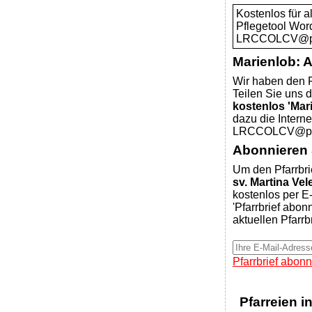
Kostenlos für 
Pflegetool Wor
LRCCOLCV@pfar
Marienlob: 
Wir haben den P
Teilen Sie uns d
kostenlos 'Mar
dazu die Intern
LRCCOLCV@pfar
Abonnieren S
Um den Pfarrbri
sv. Martina Ve
kostenlos per E-
'Pfarrbrief abon
aktuellen Pfarrb
Pfarrbrief abonn
Pfarreien i