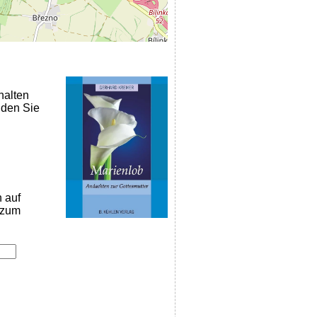
halten
nden Sie
n auf
k zum