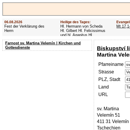
06.08.2026
Heilige des Tages:
Evangel
Fest der Verklärung des
Hl. Hermann von Scheda
Mt 17,1
Herrn
Hl. Gilbert Hl. Felicissimus
und hl. Agapitus Hl.
Gezelinus (Gozelin)
Farnost sv. Martina Velemín | Kirchen und
Biskupství l
Gottesdienste
Martina Vel
Pfarreiname
Strasse
PLZ, Stadt
Land
URL
sv. Martina
Velemín 51
411 31 Velemín
Tschechien