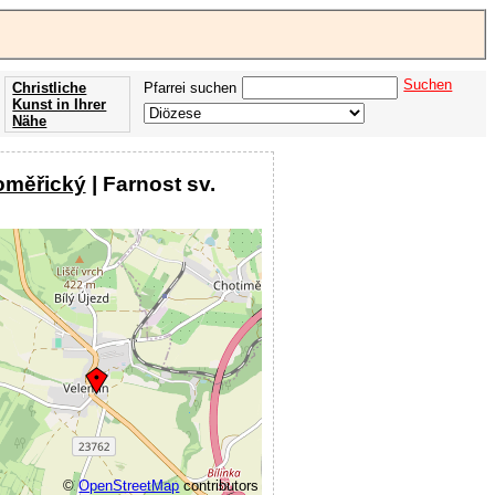
Suchen
Christliche
Pfarrei suchen
Kunst in Ihrer
Nähe
Offenbarung
der Apokalypse
toměřický
| Farnost sv.
des Johannes
©
OpenStreetMap
contributors