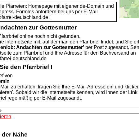
alle Pfarreien: Homepage mit eigener de-Domain und
dpress. Formlos anfordern bei uns per E-Mail
rei-deutschland.de !
Andachten zur Gottesmutter
farrbrief online noch nicht gefunden.
ie Internetseite mit, auf der man den Pfarrbrief findet, und Sie er
ienlob: Andachten zur Gottesmutter'
per Post zugesandt. Se
etseite zum Pfarrbrief und Ihre Adresse für den Buchversand an
rei-deutschland.de
ie den Pfarrbrief !
ef von
lemín
Mail zu erhalten, tragen Sie Ihre E-Mail-Adresse ein und klicke
nieren'. Sobald wir die Internetseite kennen, wird Ihnen der Lin
rief regelmäßig per E-Mail zugesandt.
ieren
n der Nähe