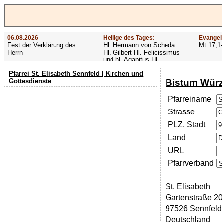
06.08.2026
Heilige des Tages:
Evangel
Fest der Verklärung des
Hl. Hermann von Scheda
Mt 17,1
Herrn
Hl. Gilbert Hl. Felicissimus
und hl. Agapitus Hl.
Gezelinus (Gozelin)
Pfarrei St. Elisabeth Sennfeld | Kirchen und
Bistum Wür
Gottesdienste
Pfarreiname
Strasse
PLZ, Stadt
Land
URL
Pfarrverband
St. Elisabeth
Gartenstraße 2
97526 Sennfeld
Deutschland