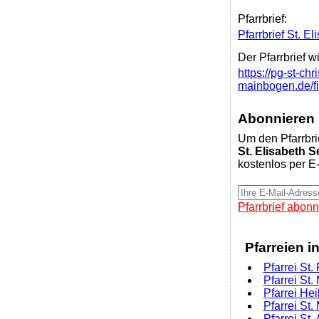
Pfarrbrief:
Pfarrbrief St. E
Der Pfarrbrief w
https://pg-st-ch
mainbogen.de/f
Abonnieren S
Um den Pfarrbri
St. Elisabeth S
kostenlos per E-
Pfarrbrief abonn
Pfarreien i
Pfarrei St.
Pfarrei St
Pfarrei Hei
Pfarrei St
Pfarrei St.