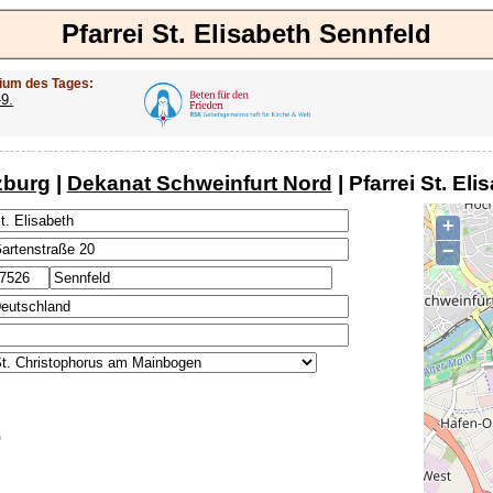
Pfarrei St. Elisabeth Sennfeld
ium des Tages:
-9.
zburg
|
Dekanat Schweinfurt Nord
| Pfarrei St. El
+
−
0