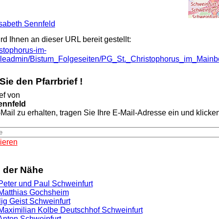
lisabeth Sennfeld
ird Ihnen an dieser URL bereit gestellt:
ristophorus-im-
ileadmin/Bistum_Folgeseiten/PG_St._Christophorus_im_Mainbo
ie den Pfarrbrief !
ef von
ennfeld
Mail zu erhalten, tragen Sie Ihre E-Mail-Adresse ein und klicken 
ieren
n der Nähe
 Peter und Paul Schweinfurt
. Matthias Gochsheim
lig Geist Schweinfurt
. Maximilian Kolbe Deutschhof Schweinfurt
 Anton Schweinfurt