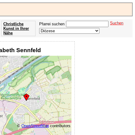
Suchen
Christliche
Pfarrei suchen
Kunst in Ihrer
Nähe
Offenbarung
der Apokalypse
isabeth Sennfeld
des Johannes
©
OpenStreetMap
contributors