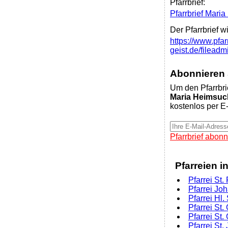
Pfarrbrief:
Pfarrbrief Mar
Der Pfarrbrief w
https://www.pfarr
geist.de/filead
Abonnieren S
Um den Pfarrbri
Maria Heimsuc
kostenlos per E-
Pfarrbrief abonn
Pfarreien i
Pfarrei St.
Pfarrei J
Pfarrei Hl
Pfarrei St
Pfarrei St
Pfarrei St