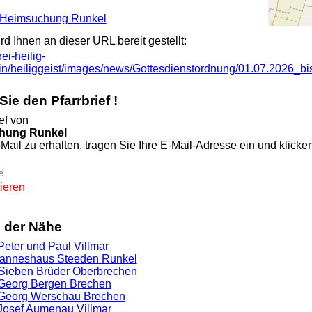
ia Heimsuchung Runkel
ird Ihnen an dieser URL bereit gestellt:
ei-heilig-
min/heiliggeist/images/news/Gottesdienstordnung/01.07.2026_b
ie den Pfarrbrief !
ef von
hung Runkel
Mail zu erhalten, tragen Sie Ihre E-Mail-Adresse ein und klicken 
ieren
n der Nähe
 Peter und Paul Villmar
ohanneshaus Steeden Runkel
. Sieben Brüder Oberbrechen
. Georg Bergen Brechen
. Georg Werschau Brechen
. Josef Aumenau Villmar