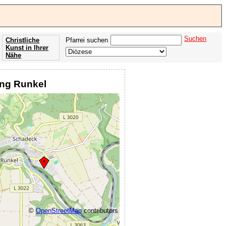
Suchen
Christliche
Pfarrei suchen
Kunst in Ihrer
Nähe
Offenbarung
der Apokalypse
ung Runkel
des Johannes
©
OpenStreetMap
contributors