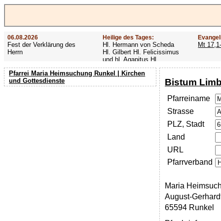
06.08.2026
Heilige des Tages:
Evangel
Fest der Verklärung des
Hl. Hermann von Scheda
Mt 17,1
Herrn
Hl. Gilbert Hl. Felicissimus
und hl. Agapitus Hl.
Gezelinus (Gozelin)
Pfarrei Maria Heimsuchung Runkel | Kirchen
Bistum Lim
und Gottesdienste
Pfarreiname
Strasse
PLZ, Stadt
Land
URL
Pfarrverband
Maria Heimsuc
August-Gerhardt
65594 Runkel