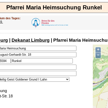
Pfarrei Maria Heimsuchung Runkel
ium des Tages:
-9.
burg
|
Dekanat Limburg
| Pfarrei Maria Heimsuch
+
−
hung
-Str. 18