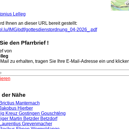
ntonius Lelleg
ird Ihnen an dieser URL bereit gestellt:
hol.lu/IMG/pdf/gottesdienstordnung_04-2026_.pdf
ie den Pfarrbrief !
ef von
lleg
Mail zu erhalten, tragen Sie Ihre E-Mail-Adresse ein und klicken 
ieren
n der Nähe
 Brictius Manternach
 Jakobus Hierber
ilig Kreuz Gostingen Gouschténg
liger Martin Betzder Betzdorf
. Laurentius Grevenmacher
l. Rochus Ehnen Wormeldange