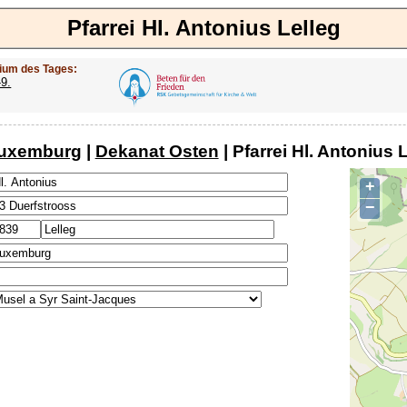
Pfarrei Hl. Antonius Lelleg
ium des Tages:
-9.
Luxemburg
|
Dekanat Osten
| Pfarrei Hl. Antonius 
+
−