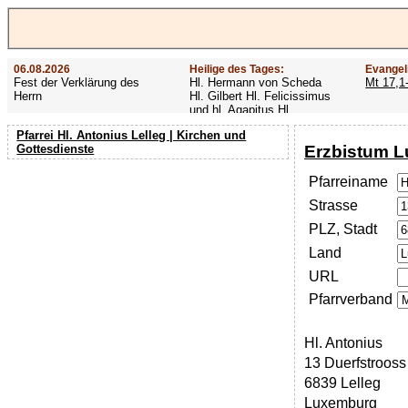
06.08.2026
Heilige des Tages:
Evangel
Fest der Verklärung des
Hl. Hermann von Scheda
Mt 17,1
Herrn
Hl. Gilbert Hl. Felicissimus
und hl. Agapitus Hl.
Gezelinus (Gozelin)
Pfarrei Hl. Antonius Lelleg | Kirchen und
Erzbistum 
Gottesdienste
Pfarreiname
Strasse
PLZ, Stadt
Land
URL
Pfarrverband
Hl. Antonius
13 Duerfstrooss
6839 Lelleg
Luxemburg