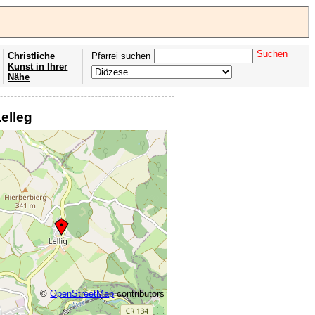
Suchen
Christliche
Pfarrei suchen
Kunst in Ihrer
Nähe
Offenbarung
der Apokalypse
Lelleg
des Johannes
©
OpenStreetMap
contributors