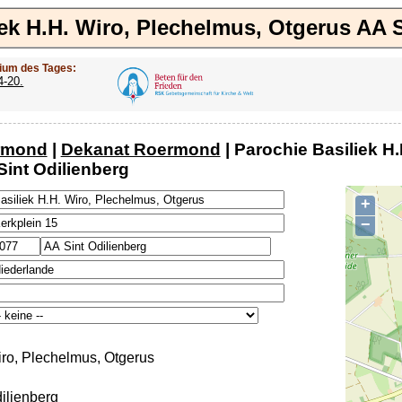
iek H.H. Wiro, Plechelmus, Otgerus AA S
ium des Tages:
4-20.
rmond
|
Dekanat Roermond
| Parochie Basiliek H
Sint Odilienberg
+
−
iro, Plechelmus, Otgerus
ilienberg