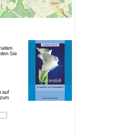
halten
nden Sie
n auf
k zum