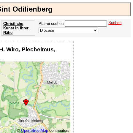
int Odilienberg
Suchen
Christliche
Pfarrei suchen
Kunst in Ihrer
Nähe
Offenbarung
der Apokalypse
.H. Wiro, Plechelmus,
des Johannes
©
OpenStreetMap
contributors