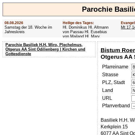
Parochie Basil
08.08.2026
Heilige des Tages:
Evangel
Samstag der 18. Woche im
Hl. Dominikus Hl. Altmann
Mt 17,1
Jahreskreis
von Passau Hl. Eusebius
von Mailand Hl. Mary
MacKillop Hl. Cyriakus Hl.
Parochie Basiliek H.H. Wiro, Plechelmus,
Hildiger Vierzehn heilige
Bistum Roe
Otgerus AA Sint Odilienberg | Kirchen und
Nothelfer Hl. Famian Hl.
Gottesdienste
Rathard
Otgerus AA 
Pfarreiname
Strasse
PLZ, Stadt
Land
URL
Pfarrverband
Basiliek H.H. W
Kerkplein 15
6077 AA Sint Od