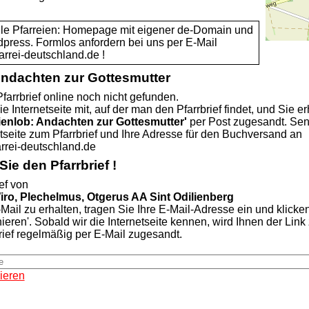
alle Pfarreien: Homepage mit eigener de-Domain und
dpress. Formlos anfordern bei uns per E-Mail
rei-deutschland.de !
Andachten zur Gottesmutter
farrbrief online noch nicht gefunden.
ie Internetseite mit, auf der man den Pfarrbrief findet, und Sie er
ienlob: Andachten zur Gottesmutter'
per Post zugesandt. Se
etseite zum Pfarrbrief und Ihre Adresse für den Buchversand an
ei-deutschland.de
ie den Pfarrbrief !
ef von
Wiro, Plechelmus, Otgerus AA Sint Odilienberg
Mail zu erhalten, tragen Sie Ihre E-Mail-Adresse ein und klicke
nieren'. Sobald wir die Internetseite kennen, wird Ihnen der Lin
rief regelmäßig per E-Mail zugesandt.
ieren