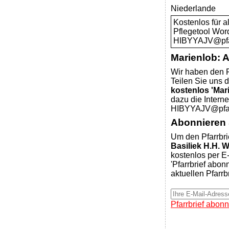
Niederlande
Kostenlos für 
Pflegetool Wor
HIBYYAJV@pfar
Marienlob: 
Wir haben den P
Teilen Sie uns d
kostenlos 'Mar
dazu die Intern
HIBYYAJV@pfarr
Abonnieren S
Um den Pfarrbri
Basiliek H.H. 
kostenlos per E-
'Pfarrbrief abon
aktuellen Pfarrb
Pfarrbrief abonn