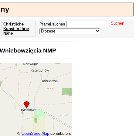
uny
Suchen
Christliche
Pfarrei suchen
Kunst in Ihrer
Nähe
Offenbarung
der Apokalypse
a Wniebowzięcia NMP
des Johannes
©
OpenStreetMap
contributors