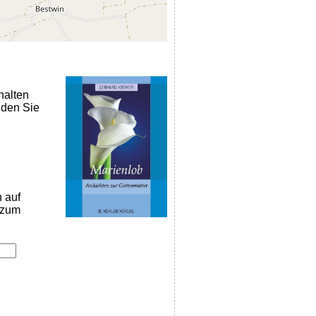
halten
nden Sie
n auf
k zum