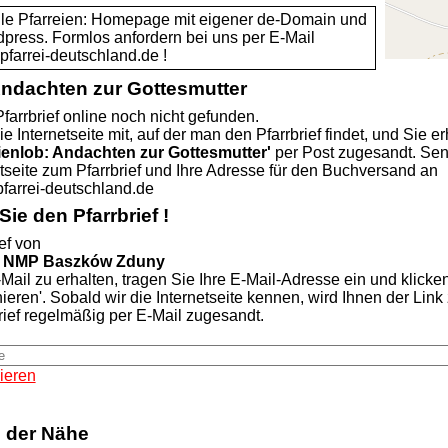
alle Pfarreien: Homepage mit eigener de-Domain und
dpress. Formlos anfordern bei uns per E-Mail
rei-deutschland.de !
Andachten zur Gottesmutter
farrbrief online noch nicht gefunden.
ie Internetseite mit, auf der man den Pfarrbrief findet, und Sie er
ienlob: Andachten zur Gottesmutter'
per Post zugesandt. Se
etseite zum Pfarrbrief und Ihre Adresse für den Buchversand an
rei-deutschland.de
ie den Pfarrbrief !
ef von
a NMP Baszków Zduny
Mail zu erhalten, tragen Sie Ihre E-Mail-Adresse ein und klicke
nieren'. Sobald wir die Internetseite kennen, wird Ihnen der Lin
rief regelmäßig per E-Mail zugesandt.
ieren
n der Nähe