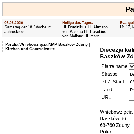
Pa
08.08.2026
Heilige des Tages:
Evangel
Samstag der 18. Woche im
Hl. Dominikus Hl. Altmann
Mt 17,1
Jahreskreis
von Passau Hl. Eusebius
von Mailand Hl. Mary
MacKillop Hl. Cyriakus Hl.
Parafia Wniebowzięcia NMP Baszków Zduny |
Hildiger Vierzehn heilige
Diecezja kal
Kirchen und Gottesdienste
Nothelfer Hl. Famian Hl.
Rathard
Baszków Zd
Pfarreiname
Strasse
PLZ, Stadt
Land
URL
Wniebowzięcia
Baszków 66
63-760 Zduny
Polen