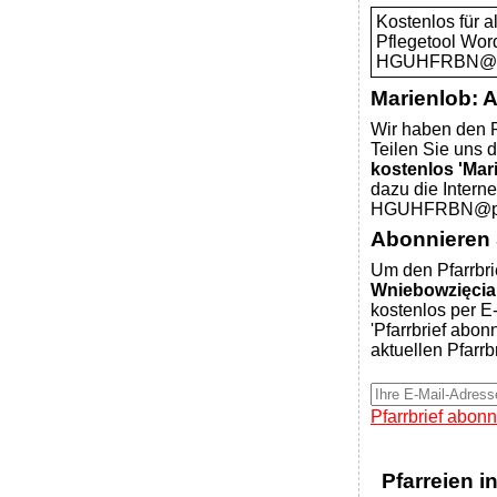
Kostenlos für 
Pflegetool Wor
HGUHFRBN@pfar
Marienlob: 
Wir haben den P
Teilen Sie uns d
kostenlos 'Mar
dazu die Intern
HGUHFRBN@pfar
Abonnieren S
Um den Pfarrbri
Wniebowzięci
kostenlos per E-
'Pfarrbrief abon
aktuellen Pfarrb
Pfarrbrief abonn
Pfarreien i