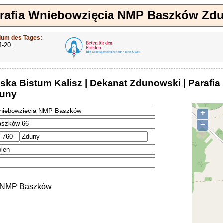
rafia Wniebowzięcia NMP Baszków Zd
ium des Tages:
4-20.
iska Bistum Kalisz
|
Dekanat Zdunowski
| Parafi
uny
+
−
 NMP Baszków