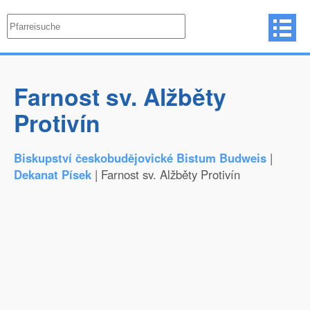
Farnost sv. Alžběty
Protivín
Biskupství českobudějovické Bistum Budweis
|
Dekanat Písek
| Farnost sv. Alžběty Protivín