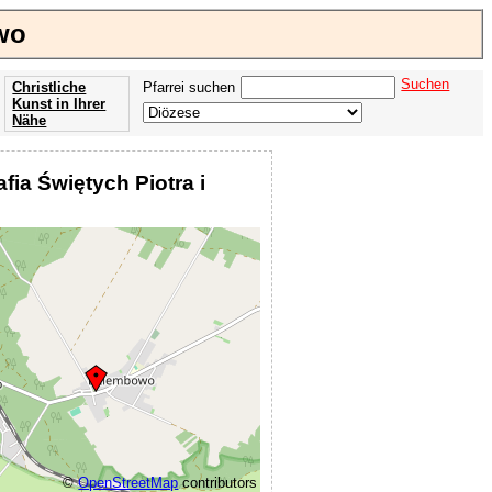
wo
Suchen
Christliche
Pfarrei suchen
Kunst in Ihrer
Nähe
Offenbarung
der Apokalypse
afia Świętych Piotra i
des Johannes
©
OpenStreetMap
contributors