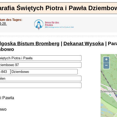
arafia Świętych Piotra i Pawła Dziembo
ium des Tages:
4-28.
dgoska Bistum Bromberg
|
Dekanat Wysoka
| Par
mbowo
+
−
 i Pawła
owo