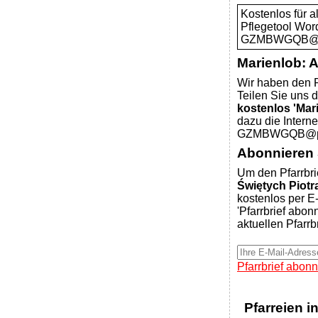
Kostenlos für 
Pflegetool Wor
GZMBWGQB@pfa
Marienlob: 
Wir haben den P
Teilen Sie uns d
kostenlos 'Mar
dazu die Intern
GZMBWGQB@pfar
Abonnieren S
Um den Pfarrbri
Świętych Piotr
kostenlos per E-
'Pfarrbrief abon
aktuellen Pfarrb
Pfarrbrief abonn
Pfarreien i