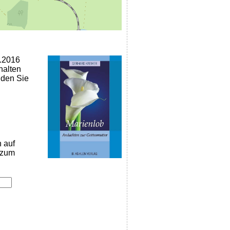
2.2016
halten
nden Sie
n auf
k zum