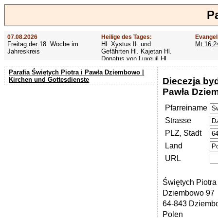
P
07.08.2026
Heilige des Tages:
Evangel
Freitag der 18. Woche im
Hl. Xystus II. und
Mt 16,2
Jahreskreis
Gefährten Hl. Kajetan Hl.
Donatus von Luxeuil Hl.
Afra
Parafia Świętych Piotra i Pawła Dziembowo |
Diecezja by
Kirchen und Gottesdienste
Pawła Dzie
Pfarreiname
Strasse
PLZ, Stadt
Land
URL
Świętych Piotra
Dziembowo 97
64-843 Dziemb
Polen