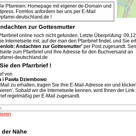
alle Pfarreien: Homepage mit eigener de-Domain und
dpress. Formlos anfordern bei uns per E-Mail
rrei-deutschland.de !
Andachten zur Gottesmutter
farrbrief online noch nicht gefunden. Letzte Überprüfung: 09.1
ie Internetseite mit, auf der man den Pfarrbrief findet, und Sie er
ienlob: Andachten zur Gottesmutter'
per Post zugesandt. Se
etseite zum Pfarrbrief und Ihre Adresse für den Buchversand an
rei-deutschland.de
ie den Pfarrbrief !
ef von
a i Pawła Dziembowo
Mail zu erhalten, tragen Sie Ihre E-Mail-Adresse ein und klicke
nieren'. Sobald wir die Internetseite kennen, wird Ihnen der Lin
rief regelmäßig per E-Mail zugesandt.
ieren
n der Nähe