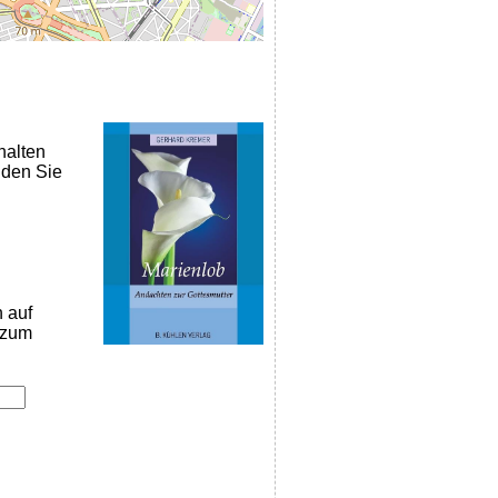
halten
nden Sie
n auf
k zum