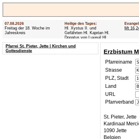
07.08.2026
Heilige des Tages:
Evangel
Freitag der 18. Woche im
Hl. Xystus II. und
Mt 16,2
Jahreskreis
Gefährten Hl. Kajetan Hl.
Donatus von Luxeuil Hl.
Afra
Pfarrei St. Pieter, Jette | Kirchen und
Erzbistum M
Gottesdienste
Pfarreiname
Strasse
PLZ, Stadt
Land
URL
Pfarrverband
St. Pieter, Jette
Kardinaal Merci
1090 Jette
Belgien