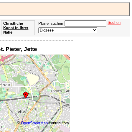
Suchen
Christliche
Pfarrei suchen
Kunst in Ihrer
Nähe
Offenbarung
der Apokalypse
t. Pieter, Jette
des Johannes
©
OpenStreetMap
contributors