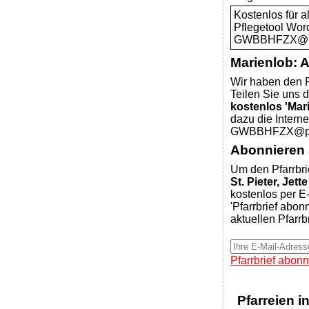
Kostenlos für 
Pflegetool Wor
GWBBHFZX@pfar
Marienlob: 
Wir haben den P
Teilen Sie uns d
kostenlos 'Mar
dazu die Intern
GWBBHFZX@pfar
Abonnieren S
Um den Pfarrbri
St. Pieter, Jette
kostenlos per E-
'Pfarrbrief abon
aktuellen Pfarrb
Pfarrbrief abonn
Pfarreien i