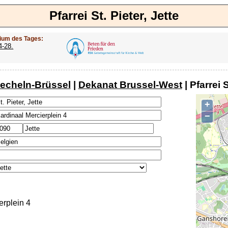
Pfarrei St. Pieter, Jette
ium des Tages:
4-28.
echeln-Brüssel
|
Dekanat Brussel-West
| Pfarrei S
+
−
erplein 4