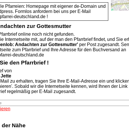
alle Pfarreien: Homepage mit eigener de-Domain und
dpress. Formlos anfordern bei uns per E-Mail
rei-deutschland.de !
Andachten zur Gottesmutter
farrbrief online noch nicht gefunden.
ie Internetseite mit, auf der man den Pfarrbrief findet, und Sie er
ienlob: Andachten zur Gottesmutter'
per Post zugesandt. Se
etseite zum Pfarrbrief und Ihre Adresse für den Buchversand an
rei-deutschland.de
ie den Pfarrbrief !
ef von
 Jette
Mail zu erhalten, tragen Sie Ihre E-Mail-Adresse ein und klicke
nieren'. Sobald wir die Internetseite kennen, wird Ihnen der Lin
rief regelmäßig per E-Mail zugesandt.
ieren
n der Nähe