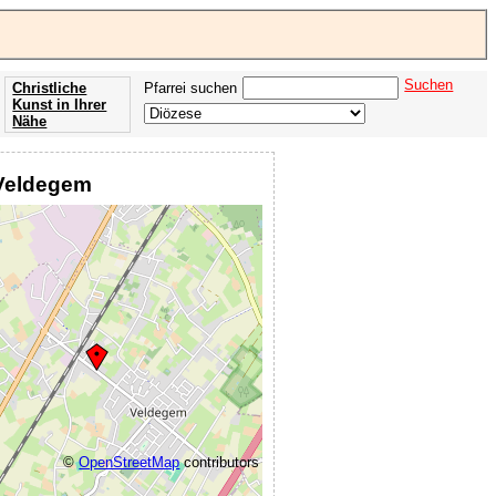
Suchen
Christliche
Pfarrei suchen
Kunst in Ihrer
Nähe
Offenbarung
der Apokalypse
 Veldegem
des Johannes
©
OpenStreetMap
contributors