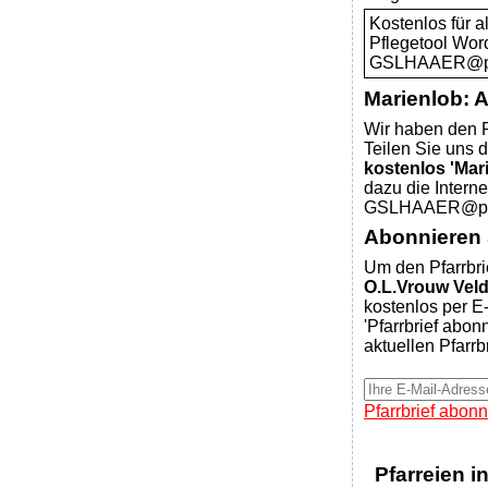
Kostenlos für 
Pflegetool Wor
GSLHAAER@pfar
Marienlob: 
Wir haben den P
Teilen Sie uns d
kostenlos 'Mar
dazu die Intern
GSLHAAER@pfar
Abonnieren S
Um den Pfarrbri
O.L.Vrouw Ve
kostenlos per E-
'Pfarrbrief abon
aktuellen Pfarrb
Pfarrbrief abonn
Pfarreien i