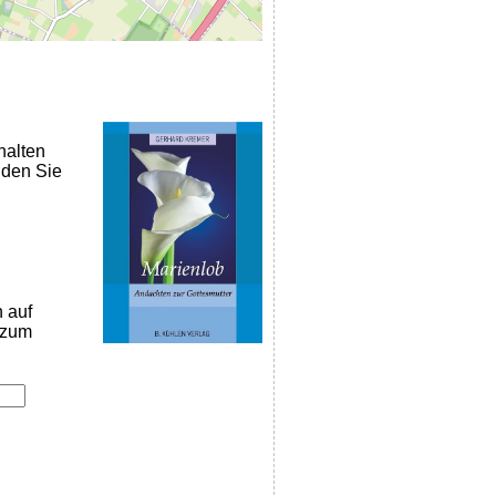
halten
nden Sie
n auf
k zum