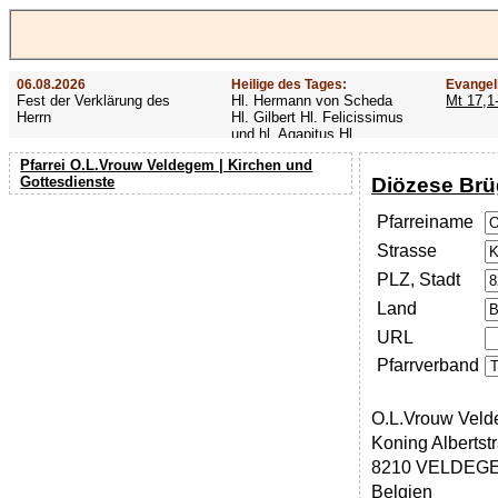
06.08.2026
Heilige des Tages:
Evangel
Fest der Verklärung des
Hl. Hermann von Scheda
Mt 17,1
Herrn
Hl. Gilbert Hl. Felicissimus
und hl. Agapitus Hl.
Gezelinus (Gozelin)
Pfarrei O.L.Vrouw Veldegem | Kirchen und
Diözese Br
Gottesdienste
Pfarreiname
Strasse
PLZ, Stadt
Land
URL
Pfarrverband
O.L.Vrouw Vel
Koning Albertstr
8210 VELDEG
Belgien