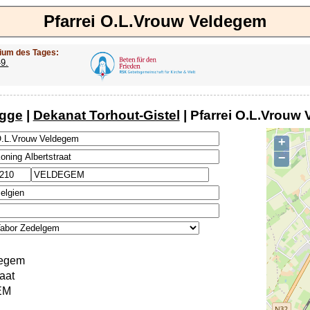
Pfarrei O.L.Vrouw Veldegem
ium des Tages:
-9.
ügge
|
Dekanat Torhout-Gistel
| Pfarrei O.L.Vrouw
+
−
degem
aat
EM