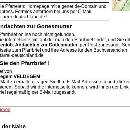
alle Pfarreien: Homepage mit eigener de-Domain und
dpress. Formlos anfordern bei uns per E-Mail
rei-deutschland.de !
Andachten zur Gottesmutter
farrbrief online noch nicht gefunden.
ie Internetseite mit, auf der man den Pfarrbrief findet, und Sie er
ienlob: Andachten zur Gottesmutter'
per Post zugesandt. Se
etseite zum Pfarrbrief und Ihre Adresse für den Buchversand an
rei-deutschland.de
ie den Pfarrbrief !
ef von
ldegem VELDEGEM
Mail zu erhalten, tragen Sie Ihre E-Mail-Adresse ein und klicke
nieren'. Sobald wir die Internetseite kennen, wird Ihnen der Lin
rief regelmäßig per E-Mail zugesandt.
ieren
n der Nähe