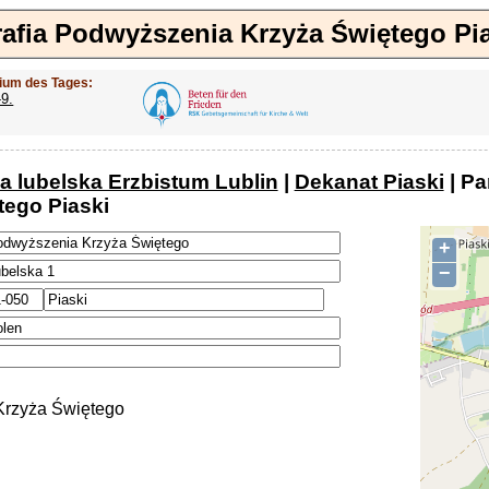
afia Podwyższenia Krzyża Świętego Pi
ium des Tages:
-9.
a lubelska Erzbistum Lublin
|
Dekanat Piaski
| Pa
tego Piaski
+
−
rzyża Świętego