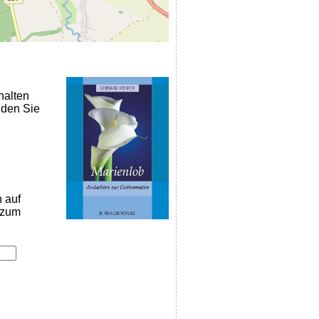
halten
nden Sie
n auf
k zum