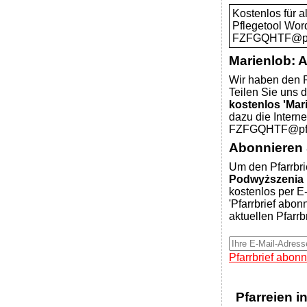
Kostenlos für 
Pflegetool Wor
FZFGQHTF@pfar
Marienlob: 
Wir haben den P
Teilen Sie uns d
kostenlos 'Mar
dazu die Intern
FZFGQHTF@pfar
Abonnieren S
Um den Pfarrbri
Podwyższenia 
kostenlos per E-
'Pfarrbrief abon
aktuellen Pfarrb
Pfarrbrief abonn
Pfarreien i