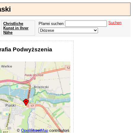
aski
Suchen
Christliche
Pfarrei suchen
Kunst in Ihrer
Nähe
Offenbarung
der Apokalypse
rafia Podwyższenia
des Johannes
©
OpenStreetMap
contributors