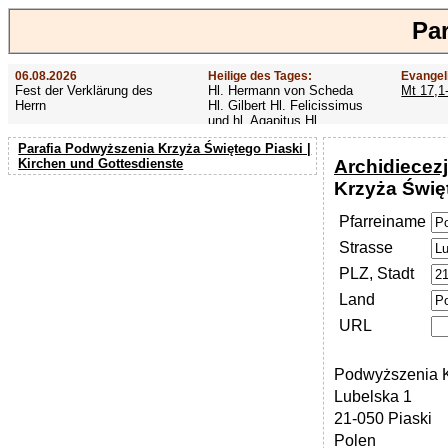
Par
06.08.2026
Heilige des Tages:
Evangel
Fest der Verklärung des
Hl. Hermann von Scheda
Mt 17,1
Herrn
Hl. Gilbert Hl. Felicissimus
und hl. Agapitus Hl.
Gezelinus (Gozelin)
Parafia Podwyższenia Krzyża Świętego Piaski |
Archidiecezj
Kirchen und Gottesdienste
Krzyża Świę
Pfarreiname
Strasse
PLZ, Stadt
Land
URL
Podwyższenia K
Lubelska 1
21-050 Piaski
Polen