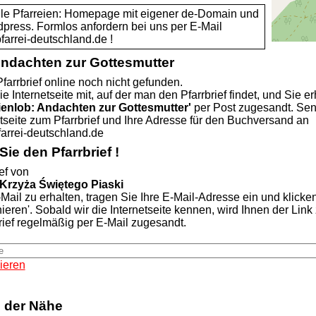
alle Pfarreien: Homepage mit eigener de-Domain und
dpress. Formlos anfordern bei uns per E-Mail
rei-deutschland.de !
Andachten zur Gottesmutter
farrbrief online noch nicht gefunden.
ie Internetseite mit, auf der man den Pfarrbrief findet, und Sie er
ienlob: Andachten zur Gottesmutter'
per Post zugesandt. Se
etseite zum Pfarrbrief und Ihre Adresse für den Buchversand an
rei-deutschland.de
ie den Pfarrbrief !
ef von
Krzyża Świętego Piaski
Mail zu erhalten, tragen Sie Ihre E-Mail-Adresse ein und klicke
nieren'. Sobald wir die Internetseite kennen, wird Ihnen der Lin
rief regelmäßig per E-Mail zugesandt.
ieren
n der Nähe