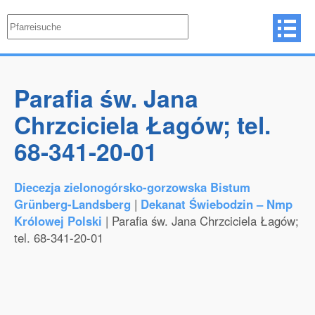
Parafia św. Jana
Chrzciciela Łagów; tel.
68-341-20-01
Diecezja zielonogórsko-gorzowska Bistum
Grünberg-Landsberg
|
Dekanat Świebodzin – Nmp
Królowej Polski
| Parafia św. Jana Chrzciciela Łagów;
tel. 68-341-20-01