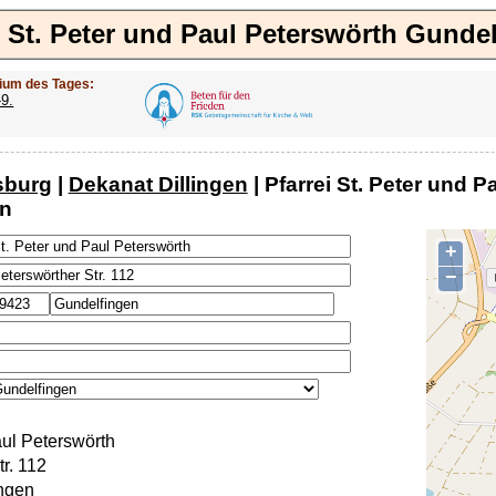
i St. Peter und Paul Peterswörth Gunde
ium des Tages:
-9.
sburg
|
Dekanat Dillingen
| Pfarrei St. Peter und 
en
+
−
aul Peterswörth
r. 112
ngen