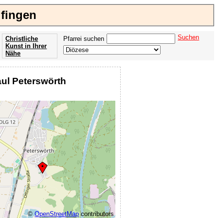
lfingen
Suchen
Christliche
Pfarrei suchen
Kunst in Ihrer
Nähe
Offenbarung
der Apokalypse
Paul Peterswörth
des Johannes
©
OpenStreetMap
contributors