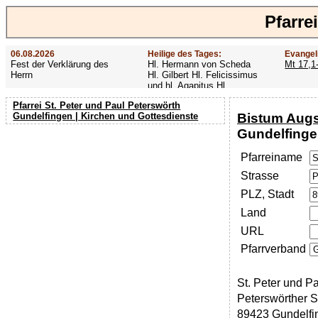
Pfarre
06.08.2026
Heilige des Tages:
Evangel
Fest der Verklärung des
Hl. Hermann von Scheda
Mt 17,1
Herrn
Hl. Gilbert Hl. Felicissimus
und hl. Agapitus Hl.
Gezelinus (Gozelin)
Pfarrei St. Peter und Paul Peterswörth
Bistum Aug
Gundelfingen | Kirchen und Gottesdienste
Gundelfing
Pfarreiname
Strasse
PLZ, Stadt
Land
URL
Pfarrverband
St. Peter und P
Peterswörther St
89423 Gundelfi