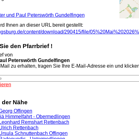
Peter und Paul Peterswörth Gundelfingen
ird Ihnen an dieser URL bereit gestellt:
-augsburg.de/content/download/290415/file/05%20Mai%202026
ie den Pfarrbrief !
ef von
Paul Peterswörth Gundelfingen
Mail zu erhalten, tragen Sie Ihre E-Mail-Adresse ein und klicken 
ieren
n der Nähe
 Georg Offingen
riä Himmelfahrt - Obermedlingen
. Leonhard Remshart Rettenbach
 Ulrich Rettenbach
. Ursula Schnuttenbach Offingen
. Radegundis - Untermedlingen