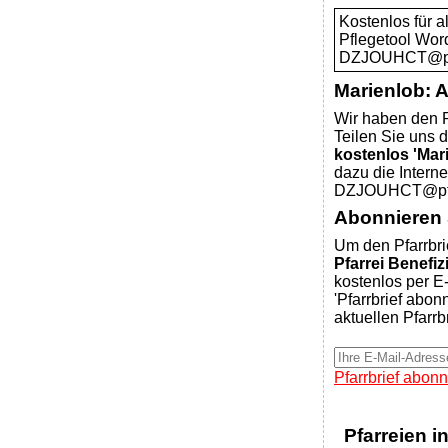
Kostenlos für 
Pflegetool Wor
DZJOUHCT@pfar
Marienlob: 
Wir haben den P
Teilen Sie uns d
kostenlos 'Mar
dazu die Intern
DZJOUHCT@pfar
Abonnieren S
Um den Pfarrbri
Pfarrei Benefiz
kostenlos per E-
'Pfarrbrief abon
aktuellen Pfarrb
Pfarrbrief abonn
Pfarreien i