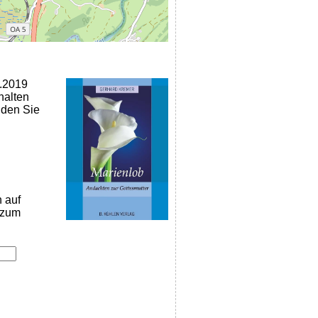
2.2019
halten
nden Sie
n auf
k zum