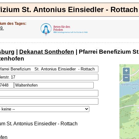
fizium St. Antonius Einsiedler - Rottac
ium des Tages:
-9.
sburg
|
Dekanat Sonthofen
| Pfarrei Benefizium St
tenhofen
+
−
um St. Antonius Einsiedler - Rottach
fen