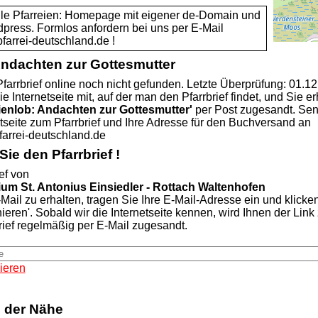
alle Pfarreien: Homepage mit eigener de-Domain und
dpress. Formlos anfordern bei uns per E-Mail
rei-deutschland.de !
Andachten zur Gottesmutter
farrbrief online noch nicht gefunden. Letzte Überprüfung: 01.1
ie Internetseite mit, auf der man den Pfarrbrief findet, und Sie er
ienlob: Andachten zur Gottesmutter'
per Post zugesandt. Se
etseite zum Pfarrbrief und Ihre Adresse für den Buchversand an
rei-deutschland.de
ie den Pfarrbrief !
ef von
ium St. Antonius Einsiedler - Rottach Waltenhofen
Mail zu erhalten, tragen Sie Ihre E-Mail-Adresse ein und klicke
nieren'. Sobald wir die Internetseite kennen, wird Ihnen der Lin
rief regelmäßig per E-Mail zugesandt.
ieren
n der Nähe