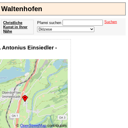
h Waltenhofen
Suchen
Christliche
Pfarrei suchen
Kunst in Ihrer
Nähe
Offenbarung
der Apokalypse
. Antonius Einsiedler -
des Johannes
©
OpenStreetMap
contributors