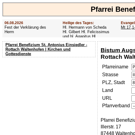
Pfarrei Bene
06.08.2026
Heilige des Tages:
Evangel
Fest der Verklärung des
Hl. Hermann von Scheda
Mt 17,1
Herrn
Hl. Gilbert Hl. Felicissimus
und hl. Agapitus Hl.
Gezelinus (Gozelin)
Pfarrei Benefizium St. Antonius Einsiedler -
Bistum Aug
Rottach Waltenhofen | Kirchen und
Gottesdienste
Rottach Wal
Pfarreiname
Strasse
PLZ, Stadt
Land
URL
Pfarrverband
Pfarrei Benefizi
Illerstr. 17
87448 Waltenho