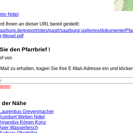
tin Nittel
ird Ihnen an dieser URL bereit gestellt:
aarburg.de/export/sites/pastr/saarburg/.galleries/dokumente/Pfa
r-Mosel.pdf
ie den Pfarrbrief !
ef von
Mail zu erhalten, tragen Sie Ihre E-Mail-Adresse ein und klicken 
ieren
n der Nähe
. Laurentius Grevenmacher
 Kunibert Wellen Nittel
. Amandus Könen Konz
 Aper Wasserliesch
 Barbara Oberbillig