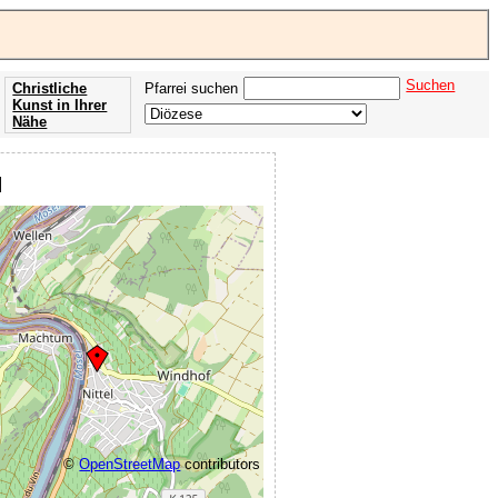
Suchen
Christliche
Pfarrei suchen
Kunst in Ihrer
Nähe
Offenbarung
der Apokalypse
l
des Johannes
©
OpenStreetMap
contributors