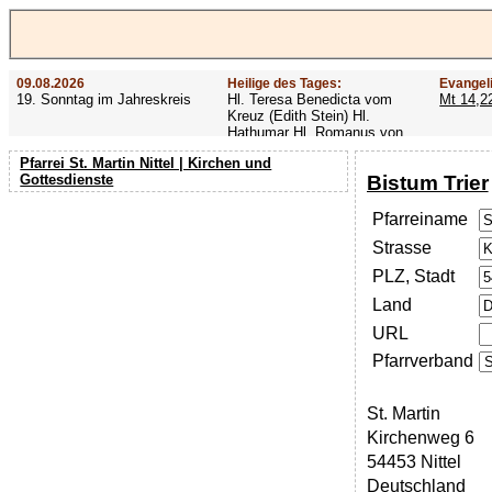
09.08.2026
Heilige des Tages:
Evangel
19. Sonntag im Jahreskreis
Hl. Teresa Benedicta vom
Mt 14,2
Kreuz (Edith Stein) Hl.
Hathumar Hl. Romanus von
Rom Hl. Altmann
Pfarrei St. Martin Nittel | Kirchen und
Bistum Trier
Gottesdienste
Pfarreiname
Strasse
PLZ, Stadt
Land
URL
Pfarrverband
St. Martin
Kirchenweg 6
54453 Nittel
Deutschland