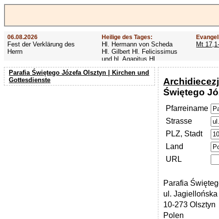
06.08.2026
Heilige des Tages:
Evangel
Fest der Verklärung des
Hl. Hermann von Scheda
Mt 17,1
Herrn
Hl. Gilbert Hl. Felicissimus
und hl. Agapitus Hl.
Gezelinus (Gozelin)
Parafia Świętego Józefa Olsztyn | Kirchen und
Archidiecez
Gottesdienste
Świętego Jó
Pfarreiname
Strasse
PLZ, Stadt
Land
URL
Parafia Święteg
ul. Jagiellońska
10-273 Olsztyn
Polen