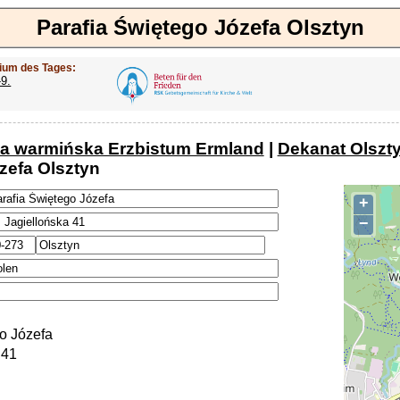
Parafia Świętego Józefa Olsztyn
ium des Tages:
-9.
ja warmińska Erzbistum Ermland
|
Dekanat Olsztyn
zefa Olsztyn
+
−
o Józefa
 41