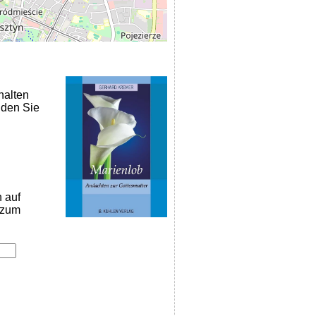
halten
nden Sie
n auf
k zum