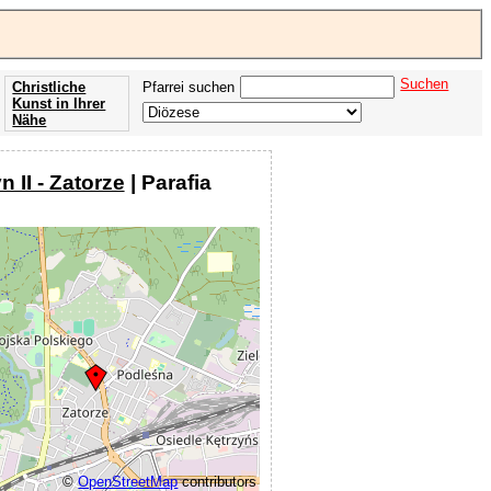
Suchen
Christliche
Pfarrei suchen
Kunst in Ihrer
Nähe
Offenbarung
der Apokalypse
 II - Zatorze
| Parafia
des Johannes
©
OpenStreetMap
contributors