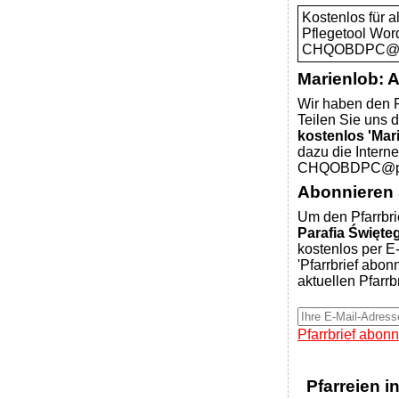
Kostenlos für 
Pflegetool Wor
CHQOBDPC@pfar
Marienlob: 
Wir haben den P
Teilen Sie uns d
kostenlos 'Mar
dazu die Intern
CHQOBDPC@pfar
Abonnieren S
Um den Pfarrbri
Parafia Święte
kostenlos per E-
'Pfarrbrief abon
aktuellen Pfarrb
Pfarrbrief abonn
Pfarreien i