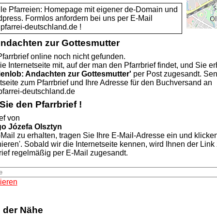
alle Pfarreien: Homepage mit eigener de-Domain und
dpress. Formlos anfordern bei uns per E-Mail
rei-deutschland.de !
Andachten zur Gottesmutter
farrbrief online noch nicht gefunden.
ie Internetseite mit, auf der man den Pfarrbrief findet, und Sie er
ienlob: Andachten zur Gottesmutter'
per Post zugesandt. Se
etseite zum Pfarrbrief und Ihre Adresse für den Buchversand an
rei-deutschland.de
ie den Pfarrbrief !
ef von
go Józefa Olsztyn
Mail zu erhalten, tragen Sie Ihre E-Mail-Adresse ein und klicke
nieren'. Sobald wir die Internetseite kennen, wird Ihnen der Lin
rief regelmäßig per E-Mail zugesandt.
ieren
n der Nähe