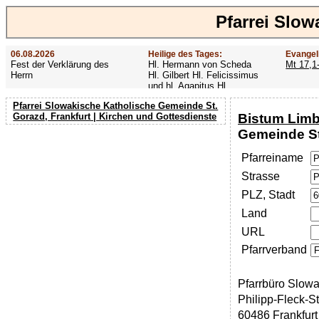
Pfarrei Slow
06.08.2026
Heilige des Tages:
Evangel
Fest der Verklärung des
Hl. Hermann von Scheda
Mt 17,1
Herrn
Hl. Gilbert Hl. Felicissimus
und hl. Agapitus Hl.
Gezelinus (Gozelin)
Pfarrei Slowakische Katholische Gemeinde St.
Bistum Lim
Gorazd, Frankfurt | Kirchen und Gottesdienste
Gemeinde St
Pfarreiname
Strasse
PLZ, Stadt
Land
URL
Pfarrverband
Pfarrbüro Slowa
Philipp-Fleck-S
60486 Frankfurt