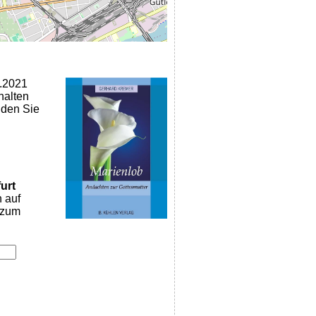
5.2021
halten
nden Sie
urt
n auf
k zum