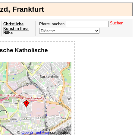
zd, Frankfurt
Suchen
Christliche
Pfarrei suchen
Kunst in Ihrer
Nähe
Offenbarung
der Apokalypse
ische Katholische
des Johannes
©
OpenStreetMap
contributors