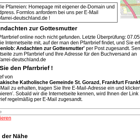
alle Pfarreien: Homepage mit eigener de-Domain und
dpress. Formlos anfordern bei uns per E-Mail
rei-deutschland.de !
Andachten zur Gottesmutter
farrbrief online noch nicht gefunden. Letzte Überprüfung: 07.0
ie Internetseite mit, auf der man den Pfarrbrief findet, und Sie er
ienlob: Andachten zur Gottesmutter'
per Post zugesandt. Se
etseite zum Pfarrbrief und Ihre Adresse für den Buchversand an
rei-deutschland.de
ie den Pfarrbrief !
ef von
akische Katholische Gemeinde St. Gorazd, Frankfurt Frankf
Mail zu erhalten, tragen Sie Ihre E-Mail-Adresse ein und klicke
nieren'. Sobald wir die Internetseite kennen, wird Ihnen der Lin
rief regelmäßig per E-Mail zugesandt.
ieren
n der Nähe