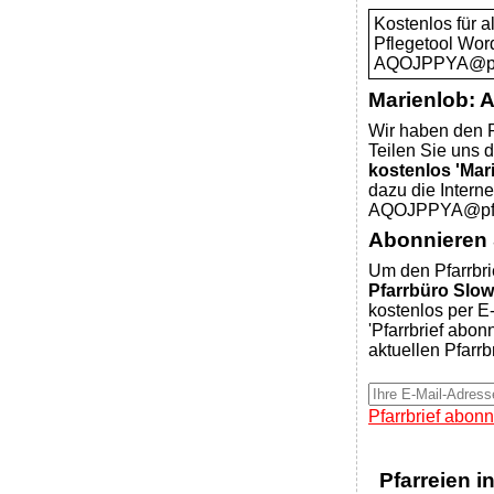
Kostenlos für 
Pflegetool Wor
AQOJPPYA@pfar
Marienlob: 
Wir haben den P
Teilen Sie uns d
kostenlos 'Mar
dazu die Intern
AQOJPPYA@pfar
Abonnieren S
Um den Pfarrbri
Pfarrbüro Slow
kostenlos per E-
'Pfarrbrief abon
aktuellen Pfarrb
Pfarrbrief abonn
Pfarreien i