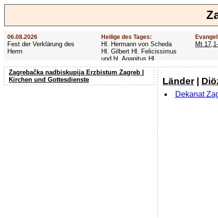
Z
06.08.2026
Heilige des Tages:
Evangel
Fest der Verklärung des
Hl. Hermann von Scheda
Mt 17,1
Herrn
Hl. Gilbert Hl. Felicissimus
und hl. Agapitus Hl.
Gezelinus (Gozelin)
Zagrebačka nadbiskupija Erzbistum Zagreb |
Länder
|
Diö
Kirchen und Gottesdienste
Dekanat Za