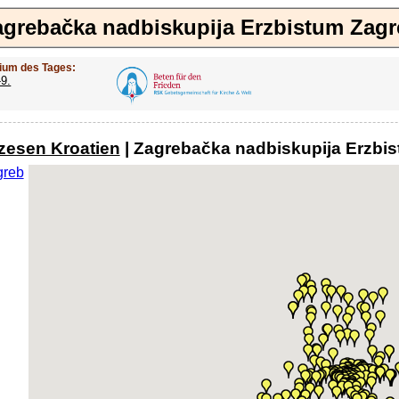
agrebačka nadbiskupija Erzbistum Zagr
ium des Tages:
-9.
zesen Kroatien
| Zagrebačka nadbiskupija Erzbis
greb