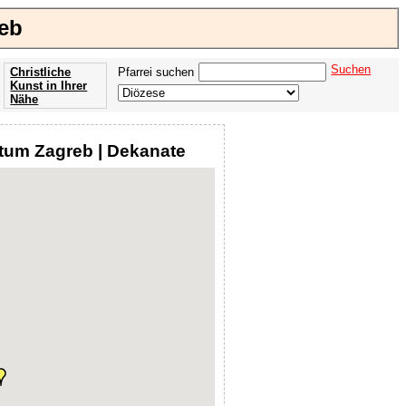
eb
Suchen
Christliche
Pfarrei suchen
Kunst in Ihrer
Nähe
Offenbarung
der Apokalypse
tum Zagreb | Dekanate
des Johannes