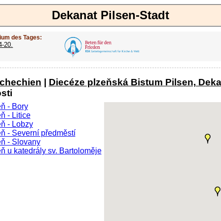
Dekanat Pilsen-Stadt
ium des Tages:
4-20.
schechien
|
Diecéze plzeňská Bistum Pilsen, Dek
sti
ň - Bory
ň - Litice
eň - Lobzy
ň - Severní předměstí
eň - Slovany
ň u katedrály sv. Bartoloměje