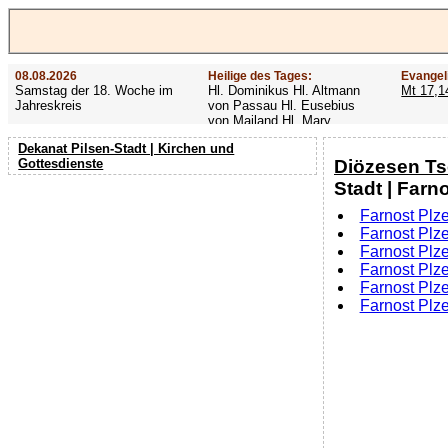
08.08.2026
Heilige des Tages:
Evangel
Samstag der 18. Woche im
Hl. Dominikus Hl. Altmann
Mt 17,1
Jahreskreis
von Passau Hl. Eusebius
von Mailand Hl. Mary
MacKillop Hl. Cyriakus Hl.
Dekanat Pilsen-Stadt | Kirchen und
Hildiger Vierzehn heilige
Diözesen T
Gottesdienste
Nothelfer Hl. Famian Hl.
Rathard
Stadt | Farno
Farnost Plze
Farnost Plze
Farnost Plz
Farnost Plze
Farnost Plz
Farnost Plze