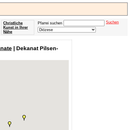
Suchen
Christliche
Pfarrei suchen
Kunst in Ihrer
Nähe
Offenbarung
der Apokalypse
anate
| Dekanat Pilsen-
des Johannes