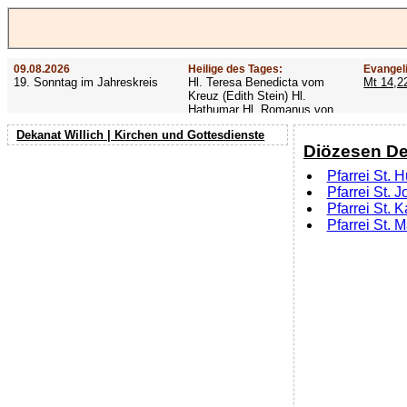
09.08.2026
Heilige des Tages:
Evangel
19. Sonntag im Jahreskreis
Hl. Teresa Benedicta vom
Mt 14,2
Kreuz (Edith Stein) Hl.
Hathumar Hl. Romanus von
Rom Hl. Altmann
Dekanat Willich | Kirchen und Gottesdienste
Diözesen De
Pfarrei St. 
Pfarrei St. 
Pfarrei St. K
Pfarrei St. 