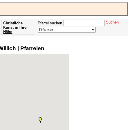
Suchen
Christliche
Pfarrei suchen
Kunst in Ihrer
Nähe
Offenbarung
der Apokalypse
illich | Pfarreien
des Johannes