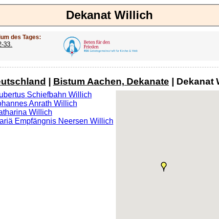
Dekanat Willich
ium des Tages:
2-33.
utschland
|
Bistum Aachen, Dekanate
| Dekanat W
Hubertus Schiefbahn Willich
Johannes Anrath Willich
atharina Willich
Mariä Empfängnis Neersen Willich