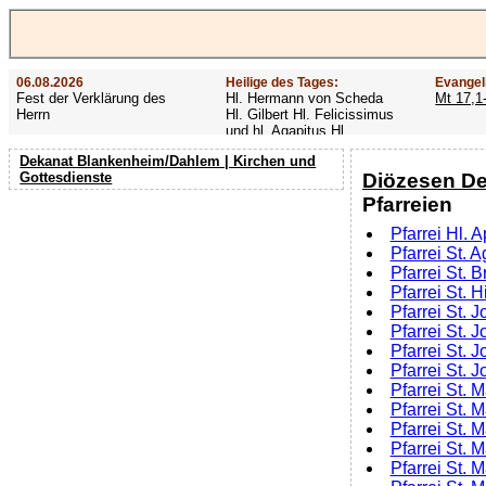
06.08.2026
Heilige des Tages:
Evangel
Fest der Verklärung des
Hl. Hermann von Scheda
Mt 17,1
Herrn
Hl. Gilbert Hl. Felicissimus
und hl. Agapitus Hl.
Gezelinus (Gozelin)
Dekanat Blankenheim/Dahlem | Kirchen und
Diözesen De
Gottesdienste
Pfarreien
Pfarrei Hl. 
Pfarrei St. 
Pfarrei St. B
Pfarrei St.
Pfarrei St. 
Pfarrei St. 
Pfarrei St.
Pfarrei St. 
Pfarrei St.
Pfarrei St.
Pfarrei St. 
Pfarrei St.
Pfarrei St. 