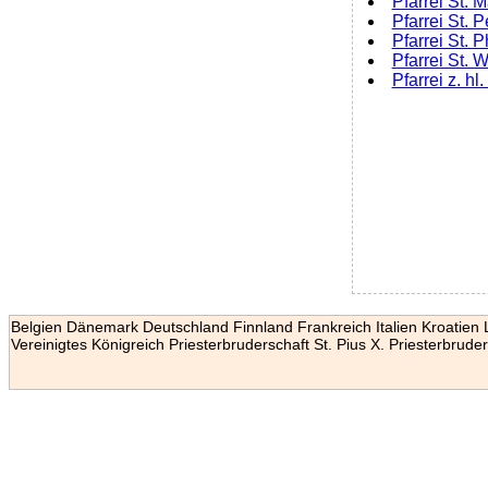
Pfarrei St. 
Pfarrei St. 
Pfarrei St.
Pfarrei St.
Pfarrei z. h
Belgien
Dänemark
Deutschland
Finnland
Frankreich
Italien
Kroatien
Vereinigtes Königreich
Priesterbruderschaft St. Pius X.
Priesterbruder