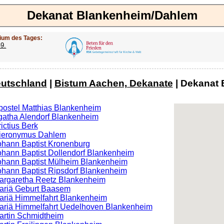
Dekanat Blankenheim/Dahlem
ium des Tages:
-9.
utschland
|
Bistum Aachen, Dekanate
| Dekanat 
Apostel Matthias Blankenheim
Agatha Alendorf Blankenheim
rictius Berk
 Hieronymus Dahlem
Johann Baptist Kronenburg
Johann Baptist Dollendorf Blankenheim
 Johann Baptist Mülheim Blankenheim
Johann Baptist Ripsdorf Blankenheim
 Margaretha Reetz Blankenheim
 Mariä Geburt Baasem
Mariä Himmelfahrt Blankenheim
 Mariä Himmelfahrt Uedelhoven Blankenheim
Martin Schmidtheim