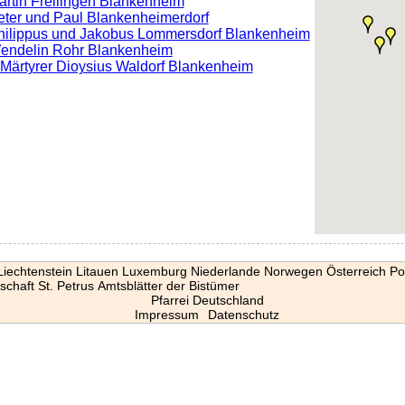
Martin Freilingen Blankenheim
Peter und Paul Blankenheimerdorf
 Philippus und Jakobus Lommersdorf Blankenheim
 Wendelin Rohr Blankenheim
l. Märtyrer Dioysius Waldorf Blankenheim
Liechtenstein
Litauen
Luxemburg
Niederlande
Norwegen
Österreich
Po
schaft St. Petrus
Amtsblätter der Bistümer
Pfarrei Deutschland
Impressum
Datenschutz