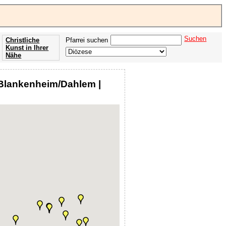
Suchen
Christliche
Pfarrei suchen
Kunst in Ihrer
Nähe
Offenbarung
der Apokalypse
Blankenheim/Dahlem |
des Johannes