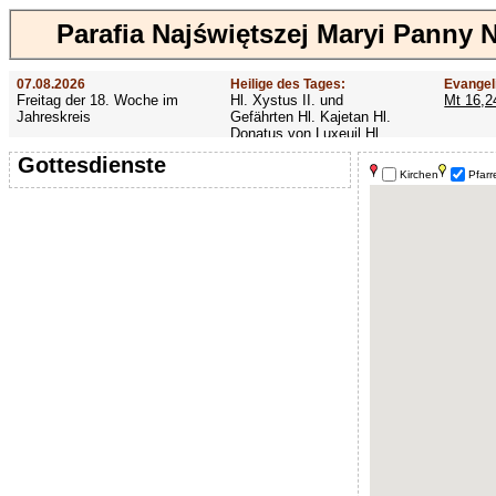
Parafia Najświętszej Maryi Panny
07.08.2026
Heilige des Tages:
Evangel
Freitag der 18. Woche im
Hl. Xystus II. und
Mt 16,2
Jahreskreis
Gefährten Hl. Kajetan Hl.
Donatus von Luxeuil Hl.
Afra
Gottesdienste
Kirchen
Pfarr