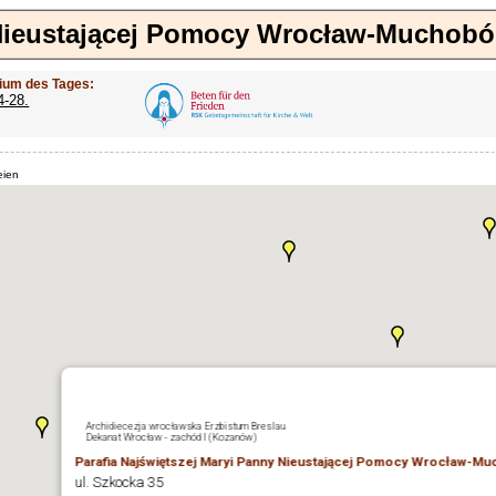
 Nieustającej Pomocy Wrocław-Muchobór
ium des Tages:
4-28.
eien
Archidiecezja wrocławska Erzbistum Breslau
Dekanat Wrocław - zachód I (Kozanów)
Parafia Najświętszej Maryi Panny Nieustającej Pomocy Wrocław-M
ul. Szkocka 35