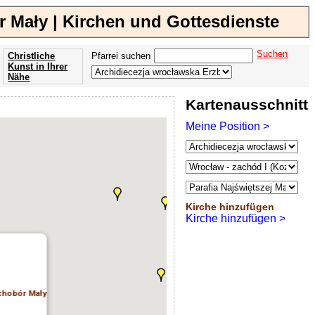
 Mały | Kirchen und Gottesdienste
Suchen
Christliche
Pfarrei suchen
Kunst in Ihrer
Nähe
Offenbarung
Kartenausschnitt
der Apokalypse
des Johannes
Meine Position >
Kirche hinzufügen
Kirche hinzufügen >
uchobór Mały