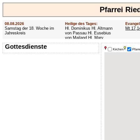
Pfarrei Ri
08.08.2026
Heilige des Tages:
Evangel
Samstag der 18. Woche im
Hl. Dominikus Hl. Altmann
Mt 17,1
Jahreskreis
von Passau Hl. Eusebius
von Mailand Hl. Mary
MacKillop Hl. Cyriakus Hl.
Gottesdienste
Hildiger Vierzehn heilige
Kirchen
Pfarr
Nothelfer Hl. Famian Hl.
Rathard