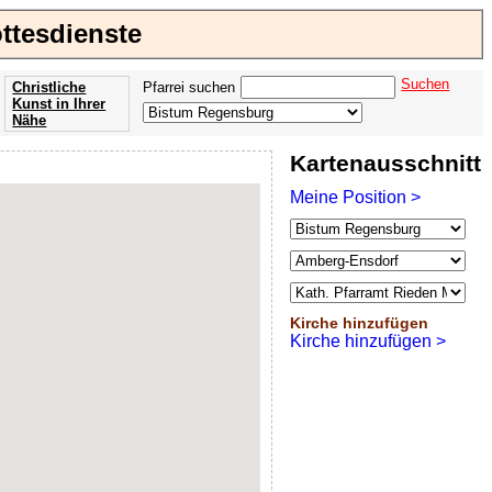
ttesdienste
Suchen
Christliche
Pfarrei suchen
Kunst in Ihrer
Nähe
Offenbarung
Kartenausschnitt
der Apokalypse
des Johannes
Meine Position >
Kirche hinzufügen
Kirche hinzufügen >