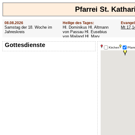
Pfarrei St. Kath
08.08.2026
Heilige des Tages:
Evangel
Samstag der 18. Woche im
Hl. Dominikus Hl. Altmann
Mt 17,1
Jahreskreis
von Passau Hl. Eusebius
von Mailand Hl. Mary
MacKillop Hl. Cyriakus Hl.
Gottesdienste
Hildiger Vierzehn heilige
Kirchen
Pfarr
Nothelfer Hl. Famian Hl.
Rathard