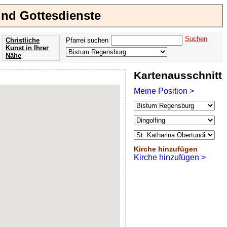
und Gottesdienste
Suchen
Christliche
Pfarrei suchen
Kunst in Ihrer
Nähe
Offenbarung
Kartenausschnitt
der Apokalypse
des Johannes
Meine Position >
Kirche hinzufügen
Kirche hinzufügen >