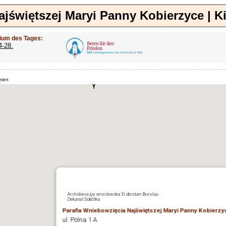
ajświętszej Maryi Panny Kobierzyce | K
ium des Tages:
4-28.
eien
Archidiecezja wrocławska Erzbistum Breslau
Dekanat Sobótka
Parafia Wniebowzięcia Najświętszej Maryi Panny Kobierzy
ul. Polna 1 A