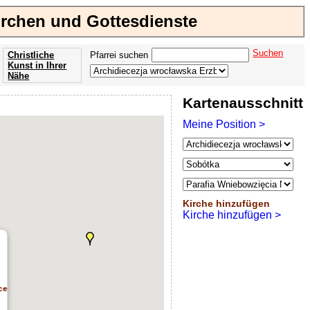
irchen und Gottesdienste
Suchen
Christliche
Pfarrei suchen
Kunst in Ihrer
Nähe
Offenbarung
Kartenausschnitt
der Apokalypse
des Johannes
Meine Position >
Kirche hinzufügen
Kirche hinzufügen >
ce