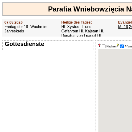
Parafia Wniebowzięcia N
07.08.2026
Heilige des Tages:
Evangel
Freitag der 18. Woche im
Hl. Xystus II. und
Mt 16,2
Jahreskreis
Gefährten Hl. Kajetan Hl.
Donatus von Luxeuil Hl.
Afra
Gottesdienste
Kirchen
Pfarr