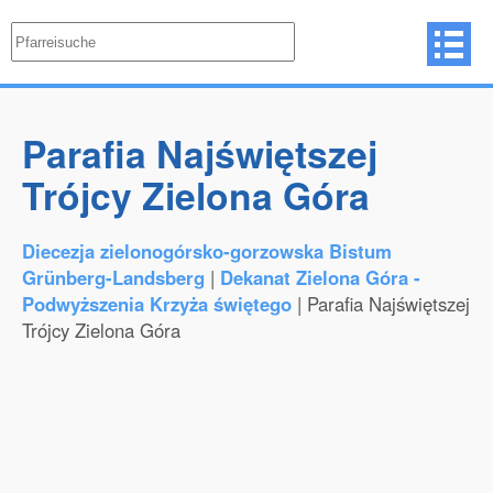
Parafia Najświętszej
Trójcy Zielona Góra
Diecezja zielonogórsko-gorzowska Bistum
Grünberg-Landsberg
|
Dekanat Zielona Góra -
Podwyższenia Krzyża świętego
| Parafia Najświętszej
Trójcy Zielona Góra